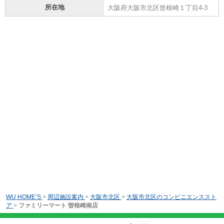
所在地
大阪府大阪市北区曾根崎１丁目4-3
WU HOME’S
>
周辺施設案内
>
大阪市北区
>
大阪市北区のコンビニエンススト
ア
>
ファミリーマート 曽根崎南店