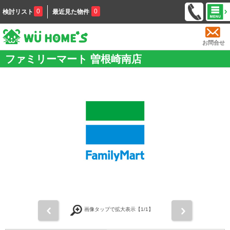
0
0
検討リスト
最近見た物件
お問合せ
ファミリーマート 曽根崎南店
前
次
画像タップで拡大表示【
1
/1】