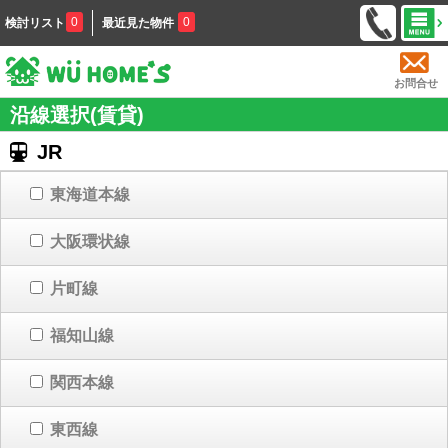
0
0
検討リスト
最近見た物件
お問合せ
沿線選択(賃貸)
JR
東海道本線
大阪環状線
片町線
福知山線
関西本線
東西線