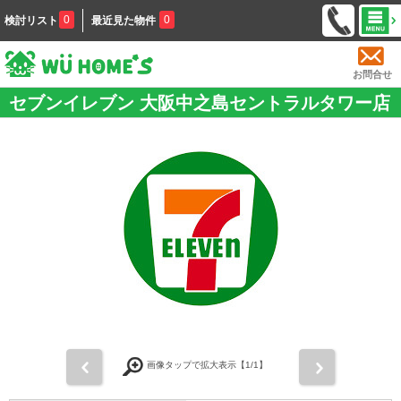
0
0
検討リスト
最近見た物件
お問合せ
セブンイレブン 大阪中之島セントラルタワー店
前
次
画像タップで拡大表示【
1
/1】