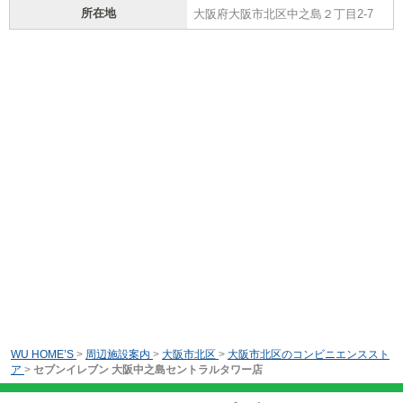
所在地
大阪府大阪市北区中之島２丁目2-7
WU HOME’S
>
周辺施設案内
>
大阪市北区
>
大阪市北区のコンビニエンススト
ア
>
セブンイレブン 大阪中之島セントラルタワー店