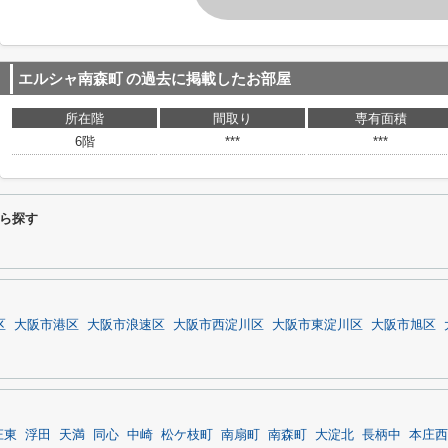
エルシャ南森町
の過去に掲載したお部屋
所在階
間取り
専有面積
6階
***
***
ら探す
区
大阪市港区
大阪市浪速区
大阪市西淀川区
大阪市東淀川区
大阪市旭区
庄東
浮田
天満
同心
中崎
松ケ枝町
南扇町
南森町
大淀北
長柄中
本庄西