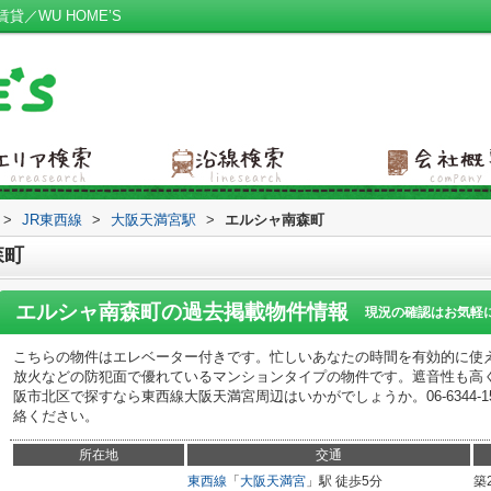
／WU HOME’S
>
JR東西線
>
大阪天満宮駅
>
エルシャ南森町
森町
エルシャ南森町
の過去掲載物件情報
現況の確認はお気軽
こちらの物件はエレベーター付きです。忙しいあなたの時間を有効的に使
放火などの防犯面で優れているマンションタイプの物件です。遮音性も高
阪市北区で探すなら東西線大阪天満宮周辺はいかがでしょうか。06-6344-1500
絡ください。
所在地
交通
東西線
「
大阪天満宮
」駅 徒歩5分
築