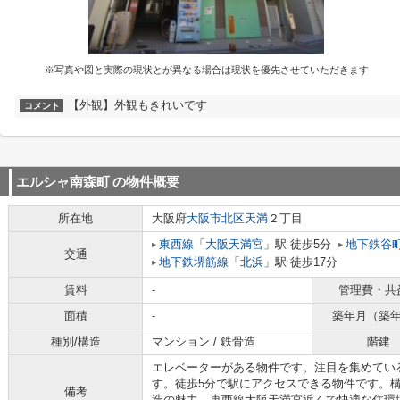
※写真や図と実際の現状とが異なる場合は現状を優先させていただきます
【外観】外観もきれいです
コメント
エルシャ南森町
の物件概要
所在地
大阪府
大阪市北区
天満
２丁目
東西線
「
大阪天満宮
」駅 徒歩5分
地下鉄谷
交通
地下鉄堺筋線
「
北浜
」駅 徒歩17分
賃料
-
管理費・共
面積
-
築年月（築
種別/構造
マンション / 鉄骨造
階建
エレベーターがある物件です。注目を集めてい
す。徒歩5分で駅にアクセスできる物件です。
備考
造の魅力。東西線大阪天満宮近くで快適な住環境をお