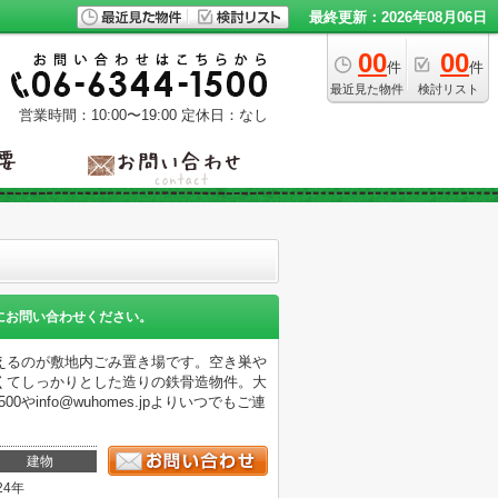
最終更新：2026年08月06日
00
00
件
件
最近見た物件
検討リスト
営業時間：10:00〜19:00
定休日：なし
にお問い合わせください。
えるのが敷地内ごみ置き場です。空き巣や
くてしっかりとした造りの鉄骨造物件。大
やinfo@wuhomes.jpよりいつでもご連
建物
24年