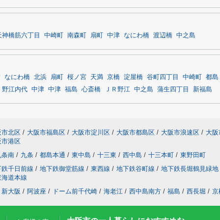
天神橋筋六丁目
中崎町
南森町
扇町
中津
なにわ橋
渡辺橋
中之島
詰
なにわ橋
北浜
扇町
桜ノ宮
天満
京橋
淀屋橋
谷町四丁目
中崎町
都島
野江内代
中津
中津
福島
心斎橋
ＪＲ野江
中之島
蒲生四丁目
新福島
阪市北区
/
大阪市福島区
/
大阪市淀川区
/
大阪市都島区
/
大阪市浪速区
/
大阪
阪市港区
九条南
/
九条
/
都島本通
/
東中島
/
十三東
/
西中島
/
十三本町
/
東野田町
下鉄千日前線
/
地下鉄御堂筋線
/
東西線
/
地下鉄谷町線
/
地下鉄長堀鶴見緑地
東海道本線
新大阪
/
阿波座
/
ドーム前千代崎
/
海老江
/
西中島南方
/
福島
/
西長堀
/
京