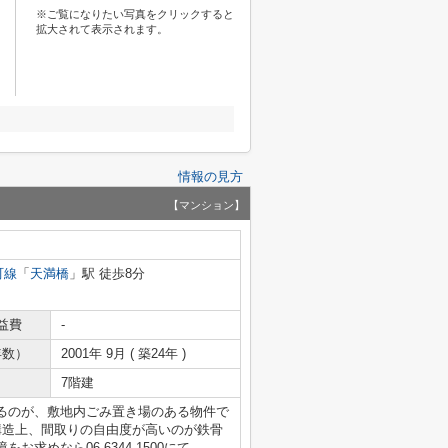
※ご覧になりたい写真をクリックすると
拡大されて表示されます。
情報の見方
【マンション】
町線
「
天満橋
」駅 徒歩8分
益費
-
年数）
2001年 9月 ( 築24年 )
7階建
るのが、敷地内ごみ置き場のある物件で
構造上、間取りの自由度が高いのが鉄骨
求めなら06-6344-1500にて