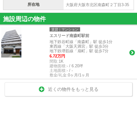
所在地
大阪府大阪市北区南森町２丁目3-35
施設周辺の物件
賃貸｜マンション
エスリード南森町駅前
地下鉄谷町線「南森町」駅 徒歩1分
東西線「大阪天満宮」駅 徒歩3分
地下鉄堺筋線「扇町」駅 徒歩7分
6.72万円
間取:
1K
建物面積:
- / 6.20坪
土地面積:
- / -
敷金/礼金:
0ヶ月/1ヶ月
近くの物件をもっと見る