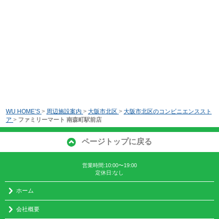
WU HOME’S
>
周辺施設案内
>
大阪市北区
>
大阪市北区のコンビニエンススト
ア
>
ファミリーマート 南森町駅前店
ページトップに戻る
営業時間:10:00〜19:00
定休日:なし
ホーム
会社概要