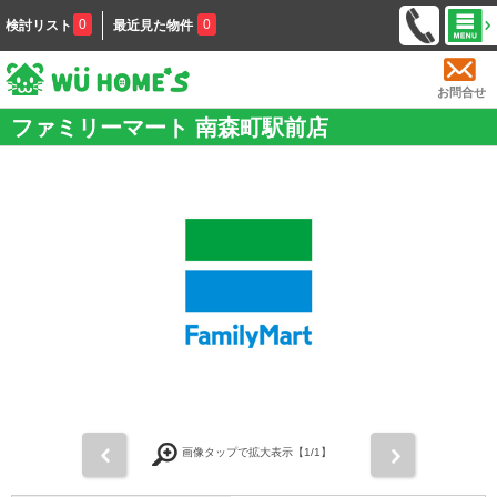
0
0
検討リスト
最近見た物件
お問合せ
ファミリーマート 南森町駅前店
前
次
画像タップで拡大表示【
1
/1】