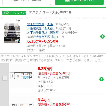
エステムコート大阪WESTⅡ
賃貸｜マンション
地下鉄中央線
「
九条
」駅 徒歩5分
大阪環状線
「
西九条
」駅 徒歩15分
地下鉄千日前線
「
阿波座
」駅 徒歩16分
大阪府
大阪市西区
川口
４丁目
6.35
6.55
万円～
万円
築年数：築4年 ｜募集中：
4室
階数：13階建
近くにはセブンイレブン 大阪川口2丁目店(徒歩1分)がありちょっとした買い物に
便利です。共用部には敷地内ごみ置き場・エレベータなどが揃っており、とても
充実しています。日頃から電...
6.35
万
円
(管理費・共益費 5,500円)
敷：0ヶ月｜礼：6.9万円
所在階：6階
間取り：1K
面積：21.66㎡
6.4
万
円
(管理費・共益費 5,500円)