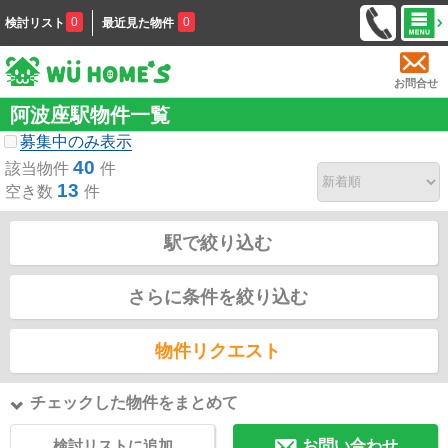
0
0
検討リスト
最近見た物件
お問合せ
阿波座駅物件一覧
募集中のみ表示
40
該当物件
件
13
空き数
件
駅で絞り込む
さらに条件を絞り込む
物件リクエスト
チェックした物件をまとめて
検討リストに追加
お問い合わせ