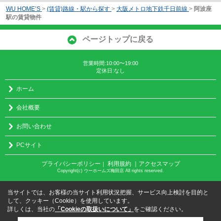
WU HOME’S
>
(賃貸)路線・駅から探す
>
大阪メトロ地下鉄千日前線
>
阿波座
駅の賃貸物件
ページトップに戻る
営業時間:10:00〜19:00
定休日:なし
ホーム
会社概要
お問い合わせ
PCサイト
プライバシーポリシー
利用規約
｜アクセスマップ
｜
Copyright(c) ウーホームズ梅田店 All rights reserved.
当サイトでは、お客様の当サイト利用状況把握、サービス向上検討を目的と
して、クッキー（Cookie）を使用しています。
詳しくは、当社の
「Cookieの取扱いについて」
をご確認ください。