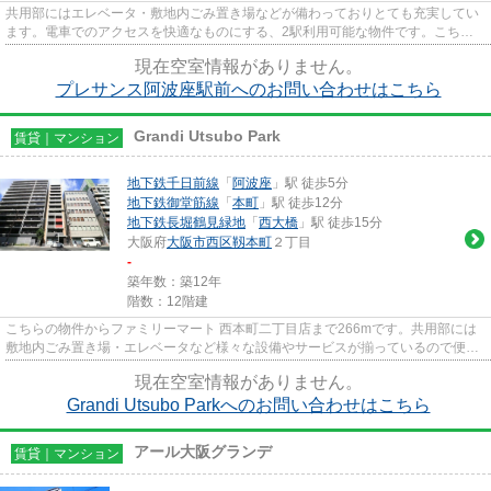
共用部にはエレベータ・敷地内ごみ置き場などが備わっておりとても充実してい
ます。電車でのアクセスを快適なものにする、2駅利用可能な物件です。こちら
の物件はマンションです。大阪...
現在空室情報がありません。
プレサンス阿波座駅前へのお問い合わせはこちら
Grandi Utsubo Park
賃貸｜マンション
地下鉄千日前線
「
阿波座
」駅 徒歩5分
地下鉄御堂筋線
「
本町
」駅 徒歩12分
地下鉄長堀鶴見緑地
「
西大橋
」駅 徒歩15分
大阪府
大阪市西区
靱本町
２丁目
-
築年数：築12年
階数：12階建
こちらの物件からファミリーマート 西本町二丁目店まで266mです。共用部には
敷地内ごみ置き場・エレベータなど様々な設備やサービスが揃っているので便利
です。初期費用のカード決済が...
現在空室情報がありません。
Grandi Utsubo Parkへのお問い合わせはこちら
アール大阪グランデ
賃貸｜マンション