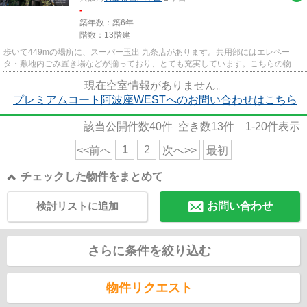
-
築年数：築6年
階数：13階建
歩いて449mの場所に、スーパー玉出 九条店があります。共用部にはエレベー
タ・敷地内ごみ置き場などが揃っており、とても充実しています。こちらの物件
はマンションです。物件の近くに...
現在空室情報がありません。
プレミアムコート阿波座WESTへのお問い合わせはこちら
該当公開件数
40
件 空き数
13
件
1-20
件表示
1
2
<<前へ
次へ>>
最初
チェックした物件をまとめて
検討リストに追加
お問い合わせ
さらに条件を絞り込む
物件リクエスト