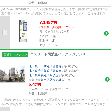
階数：15階建
歩いて473mの場所に、ライフ 阿波座駅前店があります。共用部には敷地内ごみ
置き場・エレベータなどが揃っており、とても充実しています。こちらは初期費
用をカードでお支払いいただけ...
7.148
万
円
(管理費・共益費 8,520円)
敷：0ヶ月｜礼：1ヶ月
所在階：5階
間取り：1K
面積：21.31㎡
エスリード阿波座パークレジデンス
賃貸｜マンション
地下鉄千日前線
「
西長堀
」駅 徒歩5分
地下鉄千日前線
「
阿波座
」駅 徒歩5分
地下鉄中央線
「
阿波座
」駅 徒歩5分
大阪府
大阪市西区
立売堀
６丁目
6.4
万円
築年数：築8年 ｜募集中：
1室
階数：11階建
共用部にはエレベータ・敷地内ごみ置き場など様々な設備やサービスが揃ってい
るので便利です。こちらの物件はマンションです。電車でのアクセスを快適なも
のにする、2駅利用可能な物件...