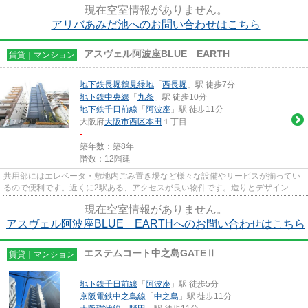
現在空室情報がありません。
アリバあみだ池へのお問い合わせはこちら
アスヴェル阿波座BLUE EARTH
賃貸｜マンション
地下鉄長堀鶴見緑地
「
西長堀
」駅 徒歩7分
地下鉄中央線
「
九条
」駅 徒歩10分
地下鉄千日前線
「
阿波座
」駅 徒歩11分
大阪府
大阪市西区
本田
１丁目
-
築年数：築8年
階数：12階建
共用部にはエレベータ・敷地内ごみ置き場など様々な設備やサービスが揃ってい
るので便利です。近くに2駅ある、アクセスが良い物件です。造りとデザインに
関して、自信をもって情報を提...
現在空室情報がありません。
アスヴェル阿波座BLUE EARTHへのお問い合わせはこちら
エステムコート中之島GATEⅡ
賃貸｜マンション
地下鉄千日前線
「
阿波座
」駅 徒歩5分
京阪電鉄中之島線
「
中之島
」駅 徒歩11分