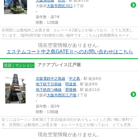
大阪環状線
「
野田
」駅 徒歩11分
大阪府
大阪市西区
川口
２丁目
-
築年数：築7年
階数：12階建
共用部には敷地内ごみ置き場・エレベータ2基などが揃っており、とても充実し
ています。2駅利用可能で利便性の高い物件です。こちらは初期費用をカードで
お支払いいただける物件なので...
現在空室情報がありません。
エステムコート中之島GATEⅡへのお問い合わせはこちら
アクアプレイス江戸堀
賃貸｜マンション
京阪電鉄中之島線
「
中之島
」駅 徒歩8分
地下鉄千日前線
「
阿波座
」駅 徒歩9分
地下鉄四つ橋線
「
肥後橋
」駅 徒歩11分
大阪府
大阪市西区
江戸堀
２丁目
-
築年数：築3年
階数：13階建
近くにはローソン 京町堀三丁目店(徒歩3分)がありちょっとした買い物に便利で
す。共用部には敷地内ごみ置き場・エレベータなどが揃っており、とても充実し
ています。2駅利用可能でとて...
現在空室情報がありません。