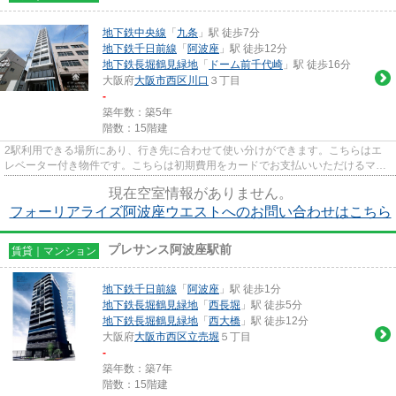
地下鉄中央線
「
九条
」駅 徒歩7分
地下鉄千日前線
「
阿波座
」駅 徒歩12分
地下鉄長堀鶴見緑地
「
ドーム前千代崎
」駅 徒歩16分
大阪府
大阪市西区
川口
３丁目
-
築年数：築5年
階数：15階建
2駅利用できる場所にあり、行き先に合わせて使い分けができます。こちらはエ
レベーター付き物件です。こちらは初期費用をカードでお支払いいただけるマン
ションです。こちらはマンショ...
現在空室情報がありません。
フォーリアライズ阿波座ウエストへのお問い合わせはこちら
プレサンス阿波座駅前
賃貸｜マンション
地下鉄千日前線
「
阿波座
」駅 徒歩1分
地下鉄長堀鶴見緑地
「
西長堀
」駅 徒歩5分
地下鉄長堀鶴見緑地
「
西大橋
」駅 徒歩12分
大阪府
大阪市西区
立売堀
５丁目
-
築年数：築7年
階数：15階建