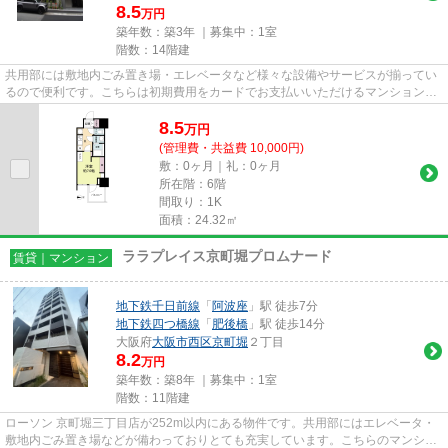
8.5
万円
築年数：築3年 ｜募集中：
1室
階数：14階建
共用部には敷地内ごみ置き場・エレベータなど様々な設備やサービスが揃ってい
るので便利です。こちらは初期費用をカードでお支払いいただけるマンションで
す。2駅利用可能でアクセスの...
8.5
万
円
(管理費・共益費 10,000円)
敷：0ヶ月｜礼：0ヶ月
所在階：6階
間取り：1K
面積：24.32㎡
ララプレイス京町堀プロムナード
賃貸｜マンション
地下鉄千日前線
「
阿波座
」駅 徒歩7分
地下鉄四つ橋線
「
肥後橋
」駅 徒歩14分
大阪府
大阪市西区
京町堀
２丁目
8.2
万円
築年数：築8年 ｜募集中：
1室
階数：11階建
ローソン 京町堀三丁目店が252m以内にある物件です。共用部にはエレベータ・
敷地内ごみ置き場などが備わっておりとても充実しています。こちらのマンショ