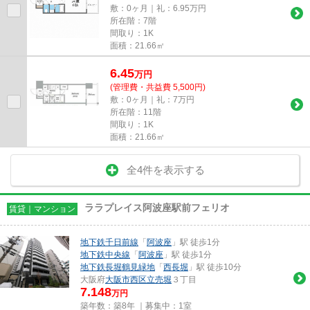
敷：0ヶ月｜礼：6.95万円
所在階：7階
間取り：1K
面積：21.66㎡
6.45
万
円
(管理費・共益費 5,500円)
敷：0ヶ月｜礼：7万円
所在階：11階
間取り：1K
面積：21.66㎡
全4件を表示する
ララプレイス阿波座駅前フェリオ
賃貸｜マンション
地下鉄千日前線
「
阿波座
」駅 徒歩1分
地下鉄中央線
「
阿波座
」駅 徒歩1分
地下鉄長堀鶴見緑地
「
西長堀
」駅 徒歩10分
大阪府
大阪市西区
立売堀
３丁目
7.148
万円
築年数：築8年 ｜募集中：
1室