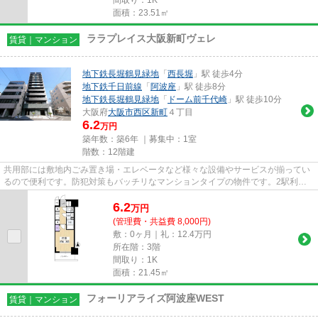
面積：23.51㎡
ララプレイス大阪新町ヴェレ
賃貸｜マンション
地下鉄長堀鶴見緑地
「
西長堀
」駅 徒歩4分
地下鉄千日前線
「
阿波座
」駅 徒歩8分
地下鉄長堀鶴見緑地
「
ドーム前千代崎
」駅 徒歩10分
大阪府
大阪市西区
新町
４丁目
6.2
万円
築年数：築6年 ｜募集中：
1室
階数：12階建
共用部には敷地内ごみ置き場・エレベータなど様々な設備やサービスが揃ってい
るので便利です。防犯対策もバッチリなマンションタイプの物件です。2駅利用
可能な物件で移動範囲が広がり...
6.2
万
円
(管理費・共益費 8,000円)
敷：0ヶ月｜礼：12.4万円
所在階：3階
間取り：1K
面積：21.45㎡
フォーリアライズ阿波座WEST
賃貸｜マンション