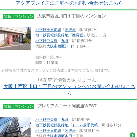
アクアプレイス江戸堀へのお問い合わせはこちら
大阪市西区川口１丁目のマンション
賃貸｜マンション
地下鉄千日前線
「
阿波座
」駅 徒歩5分
地下鉄長堀鶴見緑地
「
西長堀
」駅 徒歩11分
地下鉄中央線
「
九条
」駅 徒歩11分
大阪府
大阪市西区
川口
１丁目4-3
-
築年数：築19年
階数：11階建
経験豊富で誠実なスタッフがご対応致しますのでご安心頂けます♪
現在空室情報がありません。
大阪市西区川口１丁目のマンションへのお問い合わせはこち
ら
プレミアムコート阿波座WEST
賃貸｜マンション
地下鉄中央線
「
九条
」駅 徒歩7分
地下鉄長堀鶴見緑地
「
ドーム前千代崎
」駅 徒歩12分
地下鉄千日前線
「
阿波座
」駅 徒歩14分
大阪府
大阪市西区
本田
２丁目