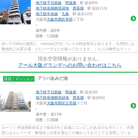
地下鉄千日前線
「
阿波座
」駅 徒歩8分
地下鉄長堀鶴見緑地
「
西長堀
」駅 徒歩11分
地下鉄中央線
「
九条
」駅 徒歩12分
大阪府
大阪市西区
本田
１丁目
-
築年数：築8年
階数：11階建
歩いて438mの場所に、mandai(万代) フレスポ阿波座店があります。共用部には
敷地内ごみ置き場・エレベータなどが揃っております。こちらの物件はマンショ
ンです。周辺に駅が二つあり、...
現在空室情報がありません。
アール大阪グランデへのお問い合わせはこちら
アリバあみだ池
賃貸｜マンション
地下鉄千日前線
「
阿波座
」駅 徒歩3分
地下鉄長堀鶴見緑地
「
西長堀
」駅 徒歩8分
大阪府
大阪市西区
立売堀
３丁目
-
築年数：築13年
階数：11階建
ローソン 阿波座駅前店まで徒歩3分と近場にコンビニがあるのもポイント。共用
部にはエレベータ・敷地内ごみ置き場などが備わっておりとても充実していま
す。初期費用をカードでお支払...