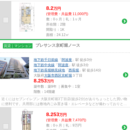
ンは2駅が近くにあり便利です...
8.2
万
円
(管理費・共益費 11,000円)
敷：0ヶ月｜礼：1ヶ月
所在階：2階
間取り：1K
面積：24.12㎡
プレサンス京町堀ノース
賃貸｜マンション
地下鉄千日前線
「
阿波座
」駅 徒歩3分
地下鉄中央線
「
阿波座
」駅 徒歩3分
地下鉄長堀鶴見緑地
「
西長堀
」駅 徒歩14分
大阪府
大阪市西区
京町堀
３丁目
8.253
万円
築年数：築9年 ｜募集中：
1室
階数：14階建
近くにはセブンイレブン 大阪京町堀3丁目店(徒歩2分)がありちょっとした買い物
に便利です。共用部には敷地内ごみ置き場・エレベータなどが備わっておりとて
も充実しています。こちらは...
8.253
万
円
(管理費・共益費 7,470円)
敷：0ヶ月｜礼：9万円