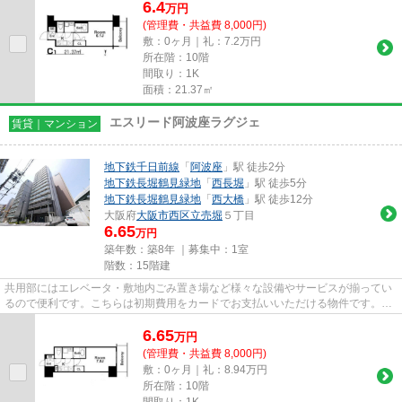
6.4
万
円
(管理費・共益費 8,000円)
敷：0ヶ月｜礼：7.2万円
所在階：10階
間取り：1K
面積：21.37㎡
エスリード阿波座ラグジェ
賃貸｜マンション
地下鉄千日前線
「
阿波座
」駅 徒歩2分
地下鉄長堀鶴見緑地
「
西長堀
」駅 徒歩5分
地下鉄長堀鶴見緑地
「
西大橋
」駅 徒歩12分
大阪府
大阪市西区
立売堀
５丁目
6.65
万円
築年数：築8年 ｜募集中：
1室
階数：15階建
共用部にはエレベータ・敷地内ごみ置き場など様々な設備やサービスが揃ってい
るので便利です。こちらは初期費用をカードでお支払いいただける物件です。
様々な場所へのアクセスがしや...
6.65
万
円
(管理費・共益費 8,000円)
敷：0ヶ月｜礼：8.94万円
所在階：10階
間取り：1K