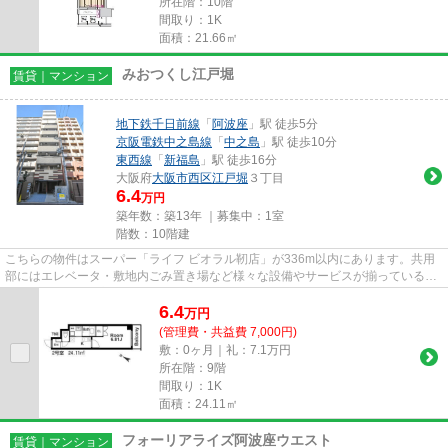
所在階：10階
間取り：1K
面積：21.66㎡
みおつくし江戸堀
賃貸｜マンション
地下鉄千日前線
「
阿波座
」駅 徒歩5分
京阪電鉄中之島線
「
中之島
」駅 徒歩10分
東西線
「
新福島
」駅 徒歩16分
大阪府
大阪市西区
江戸堀
３丁目
6.4
万円
築年数：築13年 ｜募集中：
1室
階数：10階建
こちらの物件はスーパー「ライフ ビオラル靭店」が336m以内にあります。共用
部にはエレベータ・敷地内ごみ置き場など様々な設備やサービスが揃っているの
で便利です。防犯対策もバッチ...
6.4
万
円
(管理費・共益費 7,000円)
敷：0ヶ月｜礼：7.1万円
所在階：9階
間取り：1K
面積：24.11㎡
フォーリアライズ阿波座ウエスト
賃貸｜マンション