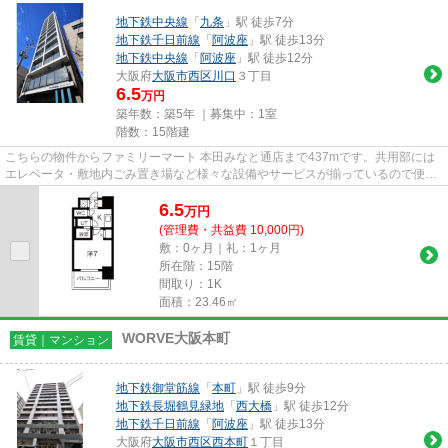
地下鉄中央線
「
九条
」駅 徒歩7分
地下鉄千日前線
「
阿波座
」駅 徒歩13分
地下鉄中央線
「
阿波座
」駅 徒歩12分
大阪府
大阪市西区
川口
３丁目
6.5
万円
築年数：築5年 ｜募集中：
1室
階数：15階建
こちらの物件からファミリーマート 本田みなと通店まで437mです。共用部には
エレベータ・敷地内ごみ置き場など様々な設備やサービスが揃っているので便利
です。こちらは初期費用をカー...
6.5
万
円
(管理費・共益費 10,000円)
敷：0ヶ月｜礼：1ヶ月
所在階：15階
間取り：1K
面積：23.46㎡
WORVE大阪本町
賃貸｜マンション
地下鉄御堂筋線
「
本町
」駅 徒歩9分
地下鉄長堀鶴見緑地
「
西大橋
」駅 徒歩12分
地下鉄千日前線
「
阿波座
」駅 徒歩13分
大阪府
大阪市西区
西本町
１丁目