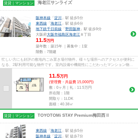
海老江サンライズ
賃貸｜マンション
阪神本線
「
淀川
」駅 徒歩5分
東西線
「
海老江
」駅 徒歩6分
地下鉄千日前線
「
野田阪神
」駅 徒歩9分
大阪府
大阪市福島区
海老江
８丁目
11.5
万円
築年数：築15年 ｜募集中：
1室
階数：7階建
忙しい方にも好評の敷地内ごみ置き場付物件。様々な場所へのアクセスが便利に
なる、2駅利用可能な物件です。室内設備や機能性にこだわったマンション物件
です。当社スタッフが地域の賃...
11.5
万
円
(管理費・共益費 15,000円)
敷：0ヶ月｜礼：11.5万円
所在階：1階
間取り：1LDK
面積：40.38㎡
TOYOTOMi STAY Premium梅田西Ⅱ
賃貸｜マンション
東西線
「
海老江
」駅 徒歩5分
阪神本線
「
淀川
」駅 徒歩7分