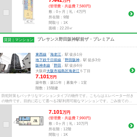
万
円
(管理費・共益費 7,580円)
敷：0ヶ月｜礼：4万円
所在階：9階
間取り：1K
面積：22.20㎡
プレサンス野田阪神駅前ザ・プレミアム
賃貸｜マンション
東西線
「
海老江
」駅 徒歩1分
地下鉄千日前線
「
野田阪神
」駅 徒歩3分
阪神本線
「
野田
」駅 徒歩6分
大阪府
大阪市福島区
海老江
５丁目
7.101
万円
築年数：築11年 ｜募集中：
1室
階数：15階建
防犯対策もバッチリなマンションタイプの物件です。こちらはエレベーター付き
の物件です。目的に応じて選べる2駅利用可能なマンションです。ごみ捨ての煩
わしさを軽減するのが、敷地内...
7.101
万
円
(管理費・共益費 7,990円)
敷：0ヶ月｜礼：10万円
所在階：12階
間取り：1K