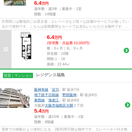
6.4
万円
築年数：築3年 ｜募集中：
1室
階数：14階建
共用部には敷地内ごみ置き場・エレベータなど様々な設備やサービスが揃ってい
るので便利です。こちらは初期費用をカードでお支払いいただける物件です。こ
ちらの物件はマンションです...
6.4
万
円
(管理費・共益費 10,000円)
敷：0ヶ月｜礼：0ヶ月
所在階：10階
間取り：1K
面積：22.44㎡
レジデンス福島
賃貸｜マンション
阪神本線
「
淀川
」駅 徒歩7分
地下鉄千日前線
「
野田阪神
」駅 徒歩8分
東西線
「
海老江
」駅 徒歩9分
大阪府
大阪市福島区
大開
２丁目
5.4
万円
築年数：築15年 ｜募集中：
1室
階数：8階建
電車での移動がより便利になる、2駅利用可能な物件です。エレベーター付き物