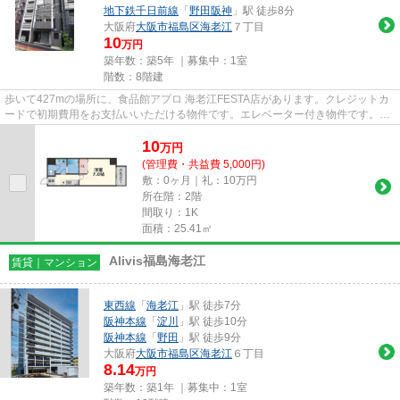
地下鉄千日前線
「
野田阪神
」駅 徒歩8分
大阪府
大阪市福島区
海老江
７丁目
10
万円
築年数：築5年 ｜募集中：
1室
階数：8階建
歩いて427mの場所に、食品館アプロ 海老江FESTA店があります。クレジットカ
ードで初期費用をお支払いいただける物件です。エレベーター付き物件です。2
駅利用できる場所にあり、アクセ...
10
万
円
(管理費・共益費 5,000円)
敷：0ヶ月｜礼：10万円
所在階：2階
間取り：1K
面積：25.41㎡
Alivis福島海老江
賃貸｜マンション
東西線
「
海老江
」駅 徒歩7分
阪神本線
「
淀川
」駅 徒歩10分
阪神本線
「
野田
」駅 徒歩9分
大阪府
大阪市福島区
海老江
６丁目
8.14
万円
築年数：築1年 ｜募集中：
1室