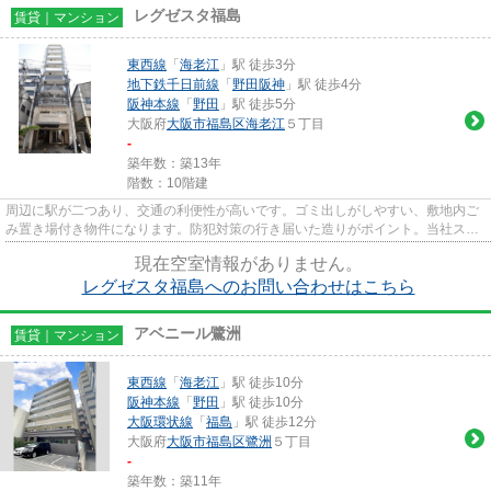
レグゼスタ福島
賃貸｜マンション
東西線
「
海老江
」駅 徒歩3分
地下鉄千日前線
「
野田阪神
」駅 徒歩4分
阪神本線
「
野田
」駅 徒歩5分
大阪府
大阪市福島区
海老江
５丁目
-
築年数：築13年
階数：10階建
周辺に駅が二つあり、交通の利便性が高いです。ゴミ出しがしやすい、敷地内ご
み置き場付き物件になります。防犯対策の行き届いた造りがポイント。当社スタ
ッフが地域の賃貸情報をご提...
現在空室情報がありません。
レグゼスタ福島へのお問い合わせはこちら
アベニール鷺洲
賃貸｜マンション
東西線
「
海老江
」駅 徒歩10分
阪神本線
「
野田
」駅 徒歩10分
大阪環状線
「
福島
」駅 徒歩12分
大阪府
大阪市福島区
鷺洲
５丁目
-
築年数：築11年