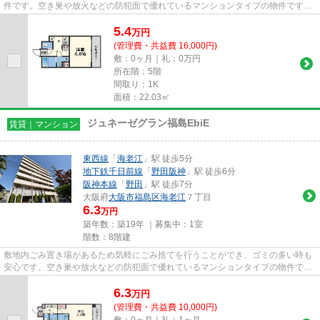
件です。空き巣や放火などの防犯面で優れているマンションタイプの物件です。
敷地内ごみ置き場があると、ゴ...
5.4
万
円
(管理費・共益費 16,000円)
敷：0ヶ月｜礼：0万円
所在階：5階
間取り：1K
面積：22.03㎡
ジュネーゼグラン福島EbiE
賃貸｜マンション
東西線
「
海老江
」駅 徒歩5分
地下鉄千日前線
「
野田阪神
」駅 徒歩6分
阪神本線
「
野田
」駅 徒歩7分
大阪府
大阪市福島区
海老江
７丁目
6.3
万円
築年数：築19年 ｜募集中：
1室
階数：8階建
敷地内ごみ置き場があるため気軽にごみ捨てを行うことができ、ゴミの多い時も
安心です。空き巣や放火などの防犯面で優れているマンションタイプの物件で
す。2駅利用可能な物件で移動範...
6.3
万
円
(管理費・共益費 10,000円)
敷：0ヶ月｜礼：1ヶ月