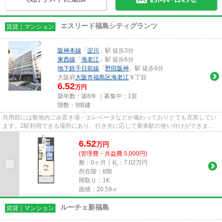
エスリード福島シティグランツ
賃貸｜マンション
阪神本線
「
淀川
」駅 徒歩3分
東西線
「
海老江
」駅 徒歩6分
地下鉄千日前線
「
野田阪神
」駅 徒歩9分
大阪府
大阪市福島区
海老江
８丁目
6.52
万円
築年数：築8年 ｜募集中：
1室
階数：9階建
共用部には敷地内ごみ置き場・エレベータなどが備わっておりとても充実してい
ます。2駅利用できる場所にあり、行き先に応じて乗車駅の使い分けができま
す。自走式の駐車場がある物件で...
6.52
万
円
(管理費・共益費 5,000円)
敷：0ヶ月｜礼：7.02万円
所在階：8階
間取り：1K
面積：20.59㎡
ルーチェ新福島
賃貸｜マンション