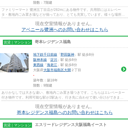
階数：7階建
ファミリーマート 鷺洲五丁目店が282mにある物件です。共用部にはエレベー
タ・敷地内ごみ置き場などが揃っており、とても充実しています。様々な場所へ
のアクセスが便利になる、2駅利...
現在空室情報がありません。
アベニール鷺洲へのお問い合わせはこちら
嵜本レジデンス福島
賃貸｜マンション
地下鉄千日前線
「
野田阪神
」駅 徒歩8分
阪神本線
「
淀川
」駅 徒歩8分
東西線
「
海老江
」駅 徒歩8分
大阪府
大阪市福島区
大開
２丁目
-
築年数：築18年
階数：9階建
ありかなしでは大きな違い、敷地内ごみ置き場つきです。こちらはエレベーター
付き物件です。利用可能な駅が2駅あり、行き先に合わせて使い分けができま
す。防犯対策の行き届いた造りが...
現在空室情報がありません。
嵜本レジデンス福島へのお問い合わせはこちら
エスリードレジデンス大阪福島イースト
賃貸｜マンション