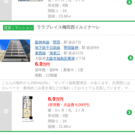
所在階：8階
間取り：1K
面積：23.68㎡
ララプレイス梅田西イルミナーレ
賃貸｜マンション
阪神本線
「
野田
」駅 徒歩7分
地下鉄千日前線
「
野田阪神
」駅 徒歩9分
東西線
「
海老江
」駅 徒歩11分
大阪府
大阪市福島区
鷺洲
３丁目
6.9
万円
築年数：築9年 ｜募集中：
1室
階数：12階建
こちらの物件から286m以内に「サンディ福島鷺洲店」があります。共用部には
エレベータ・敷地内ごみ置き場などが備わっておりとても充実しています。マン
ションの周辺に駅が2つあり、よ...
6.9
万
円
(管理費・共益費 6,000円)
敷：0ヶ月｜礼：1ヶ月
所在階：2階
間取り：1K
面積：21.66㎡