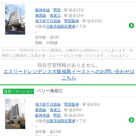
阪神本線
「
野田
」駅 徒歩12分
東西線
「
海老江
」駅 徒歩15分
地下鉄千日前線
「
野田阪神
」駅 徒歩14分
大阪府
大阪市福島区
鷺洲
５丁目
-
築年数：築3年
階数：10階建
スーパー「KOHYO(コーヨー) 鷺洲店」が物件から489mのところにあります。共
用部には敷地内ごみ置き場・エレベータなどが揃っております。こちらはマンシ
ョンタイプになります。こちら...
現在空室情報がありません。
エスリードレジデンス大阪福島イーストへのお問い合わせは
こちら
ベリー海老江
賃貸｜マンション
地下鉄千日前線
「
野田阪神
」駅 徒歩9分
東西線
「
海老江
」駅 徒歩9分
阪神本線
「
野田
」駅 徒歩10分
大阪府
大阪市福島区
鷺洲
５丁目
-
築年数：築13年