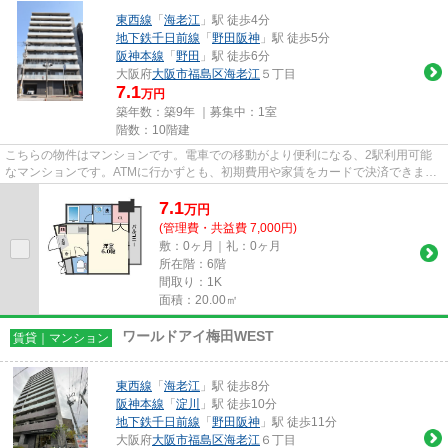
東西線
「
海老江
」駅 徒歩4分
地下鉄千日前線
「
野田阪神
」駅 徒歩5分
阪神本線
「
野田
」駅 徒歩6分
大阪府
大阪市福島区
海老江
５丁目
7.1
万円
築年数：築9年 ｜募集中：
1室
階数：10階建
こちらの物件はマンションです。電車での移動がより便利になる、2駅利用可能
なマンションです。ATMに行かずとも、初期費用や家賃をカードで決済できま
す。こちらはエレベーター付きの...
7.1
万
円
(管理費・共益費 7,000円)
敷：0ヶ月｜礼：0ヶ月
所在階：6階
間取り：1K
面積：20.00㎡
ワールドアイ梅田WEST
賃貸｜マンション
東西線
「
海老江
」駅 徒歩8分
阪神本線
「
淀川
」駅 徒歩10分
地下鉄千日前線
「
野田阪神
」駅 徒歩11分
大阪府
大阪市福島区
海老江
６丁目