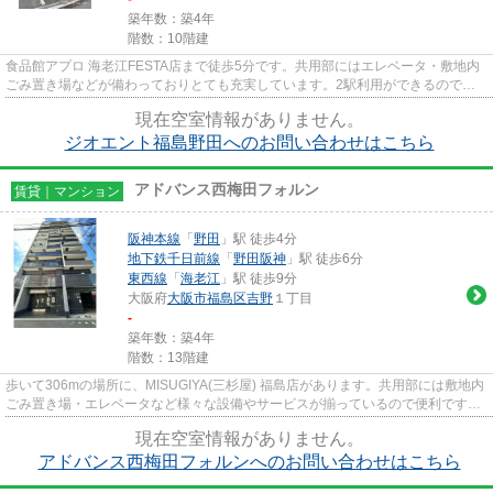
築年数：築4年
階数：10階建
食品館アプロ 海老江FESTA店まで徒歩5分です。共用部にはエレベータ・敷地内
ごみ置き場などが備わっておりとても充実しています。2駅利用ができるので電
車の利用に役立つマンションで...
現在空室情報がありません。
ジオエント福島野田へのお問い合わせはこちら
アドバンス西梅田フォルン
賃貸｜マンション
阪神本線
「
野田
」駅 徒歩4分
地下鉄千日前線
「
野田阪神
」駅 徒歩6分
東西線
「
海老江
」駅 徒歩9分
大阪府
大阪市福島区
吉野
１丁目
-
築年数：築4年
階数：13階建
歩いて306mの場所に、MISUGIYA(三杉屋) 福島店があります。共用部には敷地内
ごみ置き場・エレベータなど様々な設備やサービスが揃っているので便利です。
造りとデザインに関して、自信...
現在空室情報がありません。
アドバンス西梅田フォルンへのお問い合わせはこちら