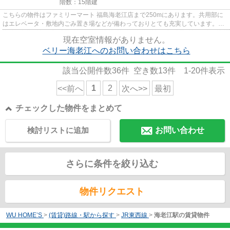
階数：15階建
こちらの物件はファミリーマート 福島海老江店まで250mにあります。共用部に
はエレベータ・敷地内ごみ置き場などが備わっておりとても充実しています。2
駅利用可能な利便性の高い物件...
現在空室情報がありません。
ベリー海老江へのお問い合わせはこちら
該当公開件数
36
件 空き数
13
件
1-20
件表示
1
2
<<前へ
次へ>>
最初
チェックした物件をまとめて
検討リストに追加
お問い合わせ
さらに条件を絞り込む
物件リクエスト
WU HOME’S
>
(賃貸)路線・駅から探す
>
JR東西線
>
海老江駅の賃貸物件