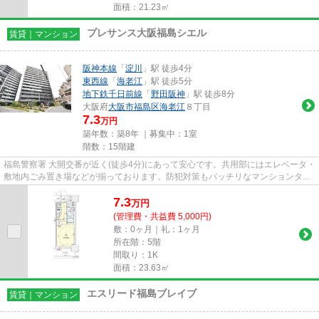
面積：21.23㎡
プレサンス大阪福島シエル
賃貸｜マンション
阪神本線
「
淀川
」駅 徒歩4分
東西線
「
海老江
」駅 徒歩5分
地下鉄千日前線
「
野田阪神
」駅 徒歩8分
大阪府
大阪市福島区
海老江
８丁目
7.3
万円
築年数：築8年 ｜募集中：
1室
階数：15階建
福島警察署 大開交番が近く(徒歩4分)にあって安心です。共用部にはエレベータ・
敷地内ごみ置き場などが揃っております。防犯対策もバッチリなマンションタイ
プの物件です。移動範囲が...
7.3
万
円
(管理費・共益費 5,000円)
敷：0ヶ月｜礼：1ヶ月
所在階：5階
間取り：1K
面積：23.63㎡
エスリード福島ブレイブ
賃貸｜マンション