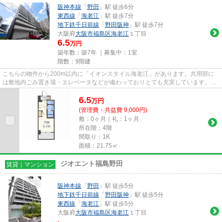
阪神本線
「
野田
」駅 徒歩6分
東西線
「
海老江
」駅 徒歩7分
地下鉄千日前線
「
野田阪神
」駅 徒歩7分
大阪府
大阪市福島区
海老江
１丁目
6.5
万円
築年数：築7年 ｜募集中：
1室
階数：9階建
こちらの物件から200m以内に「イオンスタイル海老江」があります。共用部に
は敷地内ごみ置き場・エレベータなどが備わっておりとても充実しています。2
駅利用可能な利便性の高いマンシ...
6.5
万
円
(管理費・共益費 9,000円)
敷：0ヶ月｜礼：1ヶ月
所在階：4階
間取り：1K
面積：21.75㎡
ジオエント福島野田
賃貸｜マンション
阪神本線
「
野田
」駅 徒歩5分
地下鉄千日前線
「
野田阪神
」駅 徒歩5分
東西線
「
海老江
」駅 徒歩5分
大阪府
大阪市福島区
海老江
１丁目
-