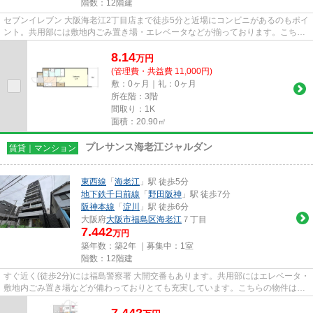
階数：12階建
セブンイレブン 大阪海老江2丁目店まで徒歩5分と近場にコンビニがあるのもポイ
ント。共用部には敷地内ごみ置き場・エレベータなどが揃っております。こちら
の物件はマンションです。近...
8.14
万
円
(管理費・共益費 11,000円)
敷：0ヶ月｜礼：0ヶ月
所在階：3階
間取り：1K
面積：20.90㎡
プレサンス海老江ジャルダン
賃貸｜マンション
東西線
「
海老江
」駅 徒歩5分
地下鉄千日前線
「
野田阪神
」駅 徒歩7分
阪神本線
「
淀川
」駅 徒歩6分
大阪府
大阪市福島区
海老江
７丁目
7.442
万円
築年数：築2年 ｜募集中：
1室
階数：12階建
すぐ近く(徒歩2分)には福島警察署 大開交番もあります。共用部にはエレベータ・
敷地内ごみ置き場などが備わっておりとても充実しています。こちらの物件はマ
ンションです。周辺に駅が2...
7.442