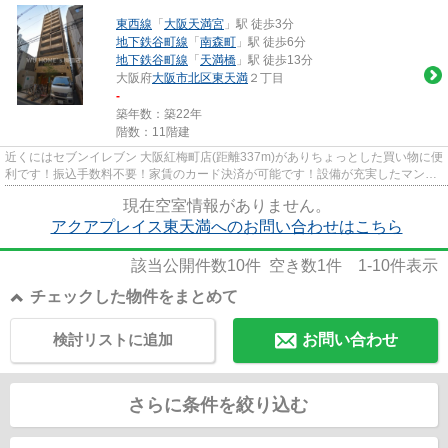
東西線
「
大阪天満宮
」駅 徒歩3分
地下鉄谷町線
「
南森町
」駅 徒歩6分
地下鉄谷町線
「
天満橋
」駅 徒歩13分
大阪府
大阪市北区
東天満
２丁目
-
築年数：築22年
階数：11階建
近くにはセブンイレブン 大阪紅梅町店(距離337m)がありちょっとした買い物に便
利です！振込手数料不要！家賃のカード決済が可能です！設備が充実したマンシ
ョンタイプの物件！RC構造の...
現在空室情報がありません。
アクアプレイス東天満へのお問い合わせはこちら
該当公開件数
10
件 空き数
1
件
1-10
件表示
チェックした物件をまとめて
検討リストに追加
お問い合わせ
さらに条件を絞り込む