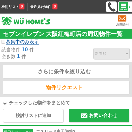
0
0
検討リスト
最近見た物件
お問合せ
セブンイレブン 大阪紅梅町店の周辺物件一覧
募集中のみ表示
10
該当物件
件
1
空き数
件
さらに条件を絞り込む
物件リクエスト
チェックした物件をまとめて
検討リストに追加
お問い合わせ
エスリード東天満第2
賃貸｜マンション