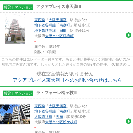
アクアプレイス東天満Ⅱ
賃貸｜マンション
東西線
「
大阪天満宮
」駅 徒歩3分
地下鉄谷町線
「
南森町
」駅 徒歩5分
地下鉄堺筋線
「
扇町
」駅 徒歩11分
大阪府
大阪市北区
紅梅町
-
築年数：築14年
階数：10階建
こちらの物件はエレベーター付きです。あると使い勝手がよく利便性が高いのが
敷地内ごみ置き場です。しっかりとした造りが自慢の築9年の物件。RC構造の物
件なので、地震や騒音の対策に...
現在空室情報がありません。
アクアプレイス東天満Ⅱへのお問い合わせはこちら
ラ・フォーレ松ヶ枝Ⅲ
賃貸｜マンション
東西線
「
大阪天満宮
」駅 徒歩4分
地下鉄谷町線
「
南森町
」駅 徒歩5分
大阪環状線
「
天満
」駅 徒歩10分
大阪府
大阪市北区
松ケ枝町
-
築年数：築11年