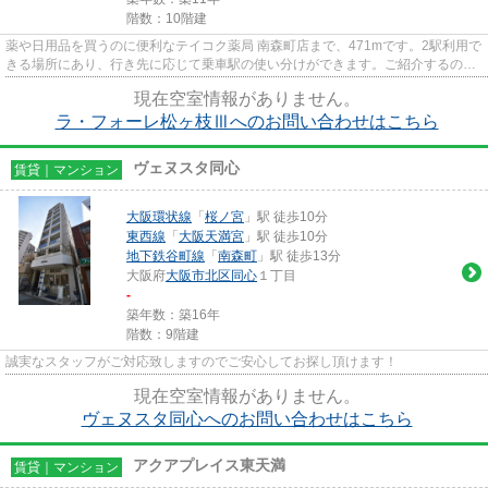
階数：10階建
薬や日用品を買うのに便利なテイコク薬局 南森町店まで、471mです。2駅利用で
きる場所にあり、行き先に応じて乗車駅の使い分けができます。ご紹介するのは
平成26年10月竣工・築6年の物...
現在空室情報がありません。
ラ・フォーレ松ヶ枝Ⅲへのお問い合わせはこちら
ヴェヌスタ同心
賃貸｜マンション
大阪環状線
「
桜ノ宮
」駅 徒歩10分
東西線
「
大阪天満宮
」駅 徒歩10分
地下鉄谷町線
「
南森町
」駅 徒歩13分
大阪府
大阪市北区
同心
１丁目
-
築年数：築16年
階数：9階建
誠実なスタッフがご対応致しますのでご安心してお探し頂けます！
現在空室情報がありません。
ヴェヌスタ同心へのお問い合わせはこちら
アクアプレイス東天満
賃貸｜マンション