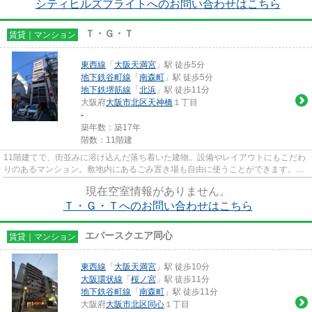
シティヒルズブライトへのお問い合わせはこちら
Ｔ・Ｇ・Ｔ
賃貸｜マンション
東西線
「
大阪天満宮
」駅 徒歩5分
地下鉄谷町線
「
南森町
」駅 徒歩5分
地下鉄堺筋線
「
北浜
」駅 徒歩11分
大阪府
大阪市北区
天神橋
１丁目
-
築年数：築17年
階数：11階建
11階建てで、街並みに溶け込んだ落ち着いた建物。設備やレイアウトにもこだわ
りのあるマンション。敷地内にあるごみ置き場も自由に使うことができます。地
震への揺れにも強い鉄骨造の...
現在空室情報がありません。
Ｔ・Ｇ・Ｔへのお問い合わせはこちら
エバースクエア同心
賃貸｜マンション
東西線
「
大阪天満宮
」駅 徒歩10分
大阪環状線
「
桜ノ宮
」駅 徒歩11分
地下鉄谷町線
「
南森町
」駅 徒歩11分
大阪府
大阪市北区
同心
１丁目