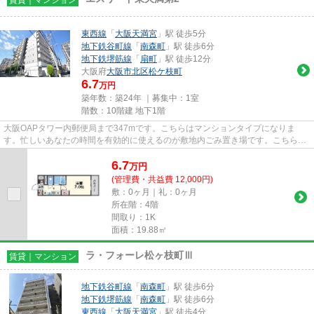
東西線
「
大阪天満宮
」駅 徒歩5分
地下鉄谷町線
「
南森町
」駅 徒歩6分
地下鉄堺筋線
「
扇町
」駅 徒歩12分
大阪府
大阪市北区
松ケ枝町
6.7
万円
築年数：築24年 ｜募集中：
1室
階数：10階建 地下1階
大阪OAPタワー内郵便局まで347mです。こちらはマンションタイプになりま
す。忙しいあなたの時間を有効的に使えるのが敷地内ごみ置き場です。こちらは
エレベーター付き物件です。当社ス...
6.7
万
円
(管理費・共益費 12,000円)
敷：0ヶ月｜礼：0ヶ月
所在階：4階
間取り：1K
面積：19.88㎡
ラ・フォーレ松ヶ枝町Ⅲ
賃貸｜マンション
地下鉄谷町線
「
南森町
」駅 徒歩6分
地下鉄堺筋線
「
南森町
」駅 徒歩6分
東西線
「
大阪天満宮
」駅 徒歩4分