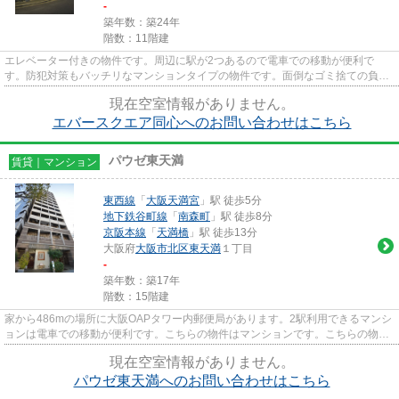
-
築年数：築24年
階数：11階建
エレベーター付きの物件です。周辺に駅が2つあるので電車での移動が便利で
す。防犯対策もバッチリなマンションタイプの物件です。面倒なゴミ捨ての負担
を軽減させることができるのが敷...
現在空室情報がありません。
エバースクエア同心へのお問い合わせはこちら
パウゼ東天満
賃貸｜マンション
東西線
「
大阪天満宮
」駅 徒歩5分
地下鉄谷町線
「
南森町
」駅 徒歩8分
京阪本線
「
天満橋
」駅 徒歩13分
大阪府
大阪市北区
東天満
１丁目
-
築年数：築17年
階数：15階建
家から486mの場所に大阪OAPタワー内郵便局があります。2駅利用できるマンシ
ョンは電車での移動が便利です。こちらの物件はマンションです。こちらの物件
にはエレベーターが付いていま...
現在空室情報がありません。
パウゼ東天満へのお問い合わせはこちら