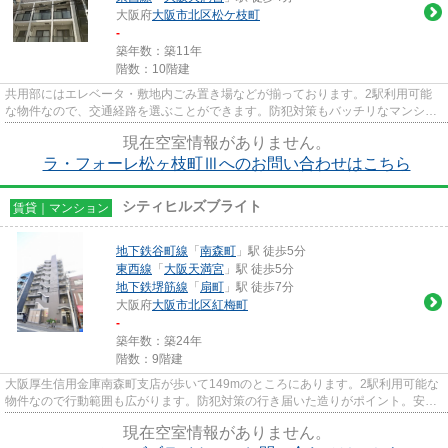
大阪府
大阪市北区
松ケ枝町
-
築年数：築11年
階数：10階建
共用部にはエレベータ・敷地内ごみ置き場などが揃っております。2駅利用可能
な物件なので、交通経路を選ぶことができます。防犯対策もバッチリなマンショ
ンタイプの物件です。できるだ...
現在空室情報がありません。
ラ・フォーレ松ヶ枝町Ⅲへのお問い合わせはこちら
シティヒルズブライト
賃貸｜マンション
地下鉄谷町線
「
南森町
」駅 徒歩5分
東西線
「
大阪天満宮
」駅 徒歩5分
地下鉄堺筋線
「
扇町
」駅 徒歩7分
大阪府
大阪市北区
紅梅町
-
築年数：築24年
階数：9階建
大阪厚生信用金庫南森町支店が歩いて149mのところにあります。2駅利用可能な
物件なので行動範囲も広がります。防犯対策の行き届いた造りがポイント。安心
安全な家をお探しの場合はRC構...
現在空室情報がありません。