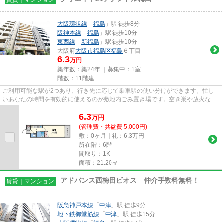
大阪環状線
「
福島
」駅 徒歩8分
阪神本線
「
福島
」駅 徒歩10分
東西線
「
新福島
」駅 徒歩10分
大阪府
大阪市福島区
福島
６丁目
6.3
万円
築年数：築24年 ｜募集中：
1室
階数：11階建
ご利用可能な駅が2つあり、行き先に応じて乗車駅の使い分けができます。忙し
いあなたの時間を有効的に使えるのが敷地内ごみ置き場です。空き巣や放火など
の防犯面で優れているマンショ...
6.3
万
円
(管理費・共益費 5,000円)
敷：0ヶ月｜礼：6.3万円
所在階：6階
間取り：1K
面積：21.20㎡
アドバンス西梅田ビオス 仲介手数料無料！
賃貸｜マンション
阪急神戸本線
「
中津
」駅 徒歩9分
地下鉄御堂筋線
「
中津
」駅 徒歩15分