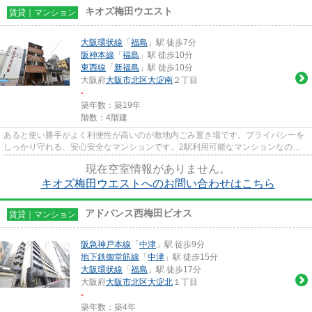
キオズ梅田ウエスト
賃貸｜マンション
大阪環状線
「
福島
」駅 徒歩7分
阪神本線
「
福島
」駅 徒歩10分
東西線
「
新福島
」駅 徒歩10分
大阪府
大阪市北区
大淀南
２丁目
-
築年数：築19年
階数：4階建
あると使い勝手がよく利便性が高いのが敷地内ごみ置き場です。プライバシーを
しっかり守れる、安心安全なマンションです。2駅利用可能なマンションなので
行動範囲も広がります。エレベ...
現在空室情報がありません。
キオズ梅田ウエストへのお問い合わせはこちら
アドバンス西梅田ビオス
賃貸｜マンション
阪急神戸本線
「
中津
」駅 徒歩9分
地下鉄御堂筋線
「
中津
」駅 徒歩15分
大阪環状線
「
福島
」駅 徒歩17分
大阪府
大阪市北区
大淀北
１丁目
-
築年数：築4年