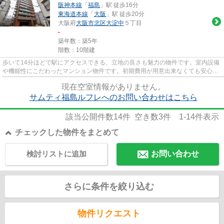
阪神本線
「
福島
」駅 徒歩16分
東海道本線
「
大阪
」駅 徒歩20分
大阪府
大阪市北区
大淀中
５丁目
-
築年数：築5年
階数：10階建
歩いて14分ほどで駅にアクセスできる、立地の良さも魅力の物件です。室内設備
や機能性にこだわったマンション物件です。初期費用が用意出来なくても安心。
カード決済可能です。朝の時...
現在空室情報がありません。
サムティ福島ルフレへのお問い合わせはこちら
該当公開件数
14
件 空き数
3
件
1-14
件表示
チェックした物件をまとめて
検討リストに追加
お問い合わせ
さらに条件を絞り込む
物件リクエスト