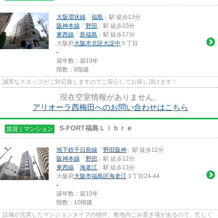
大阪環状線
「
福島
」駅 徒歩13分
阪神本線
「
野田
」駅 徒歩15分
東西線
「
新福島
」駅 徒歩17分
大阪府
大阪市北区
大淀中
５丁目
-
築年数：築19年
階数：8階建
誠実なスタッフがご対応致しますのでご安心してお探し頂けます！
現在空室情報がありません。
アリオーラ西梅田へのお問い合わせはこちら
S-FORT福島Ｌｉｂｒｅ
賃貸｜マンション
地下鉄千日前線
「
野田阪神
」駅 徒歩12分
阪神本線
「
野田
」駅 徒歩12分
東西線
「
海老江
」駅 徒歩13分
大阪府
大阪市福島区
海老江
３丁目24-44
-
築年数：築10年
階数：10階建
設備が充実したマンションタイプの物件。敷地内ごみ置き場があるので、忙しく