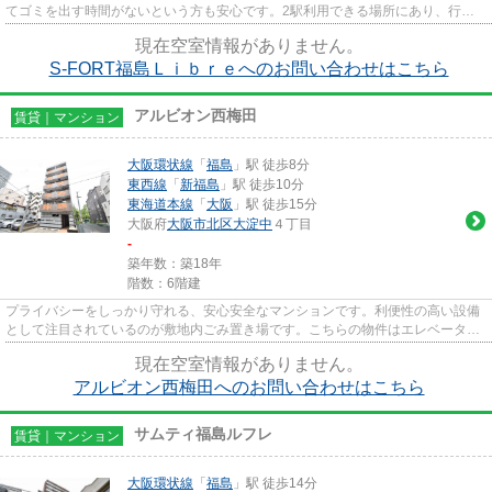
てゴミを出す時間がないという方も安心です。2駅利用できる場所にあり、行き
先に応じて乗車駅の使い分けが...
現在空室情報がありません。
S-FORT福島Ｌｉｂｒｅへのお問い合わせはこちら
アルビオン西梅田
賃貸｜マンション
大阪環状線
「
福島
」駅 徒歩8分
東西線
「
新福島
」駅 徒歩10分
東海道本線
「
大阪
」駅 徒歩15分
大阪府
大阪市北区
大淀中
４丁目
-
築年数：築18年
階数：6階建
プライバシーをしっかり守れる、安心安全なマンションです。利便性の高い設備
として注目されているのが敷地内ごみ置き場です。こちらの物件はエレベーター
付きです。2駅利用できる立地...
現在空室情報がありません。
アルビオン西梅田へのお問い合わせはこちら
サムティ福島ルフレ
賃貸｜マンション
大阪環状線
「
福島
」駅 徒歩14分