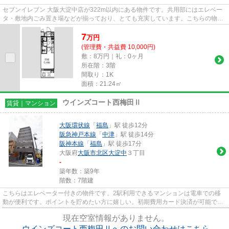
セブンイレブン 大阪大淀中店が322m以内にある物件です。共用部にはエレベー
タ・敷地内ごみ置き場などが揃っており、とても充実しています。こちらの物件
はマンションです。こちらは自...
7
万
円
(管理費・共益費 10,000円)
敷：8万円｜礼：0ヶ月
所在階：3階
間取り：1K
面積：21.24㎡
ウインズコート西梅田Ⅱ
賃貸｜マンション
大阪環状線
「
福島
」駅 徒歩12分
阪急神戸本線
「
中津
」駅 徒歩14分
阪神本線
「
福島
」駅 徒歩17分
大阪府
大阪市北区
大淀中
３丁目
-
築年数：築9年
階数：7階建
こちらはエレベーター付きの物件です。2駅利用できるマンションは電車での移
動が便利です。ポイントを貯めたい方に嬉しい。初期費用カード決済が可能で
す。耐震性など確かな信頼を得る...
現在空室情報がありません。
ウインズコート西梅田Ⅱへのお問い合わせはこちら