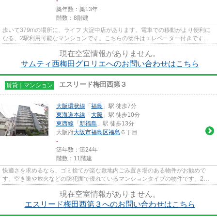
-
築年数：築13年
階数：8階建
歩いて379mの場所に、ライフ 大淀中店があります。電車での移動がより便利に
なる、2駅利用可能なマンションです。こちらの物件はエレベーター付きです。
設備が充実したマンションタイ...
現在空室情報がありません。
サムティ西梅田グロリエへのお問い合わせはこちら
エスリード梅田西第３
賃貸｜マンション
大阪環状線
「
福島
」駅 徒歩7分
東海道本線
「
大阪
」駅 徒歩10分
東西線
「
新福島
」駅 徒歩13分
大阪府
大阪市福島区
福島
６丁目
-
築年数：築24年
階数：11階建
快適さを求めるなら、ゴミ捨てが楽な敷地内ごみ置き場のある物件がお勧めで
す。空き巣や放火などの防犯面で優れているマンションタイプの物件です。2駅
利用可能でアクセスの良い物件で...
現在空室情報がありません。
エスリード梅田西第３へのお問い合わせはこちら