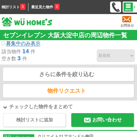
0
0
検討リスト
最近見た物件
お問合せ
セブンイレブン 大阪大淀中店の周辺物件一覧
募集中のみ表示
14
該当物件
件
3
空き数
件
さらに条件を絞り込む
物件リクエスト
チェックした物件をまとめて
検討リストに追加
お問い合わせ
クリエイト21アテンドル梅田
賃貸｜マンション