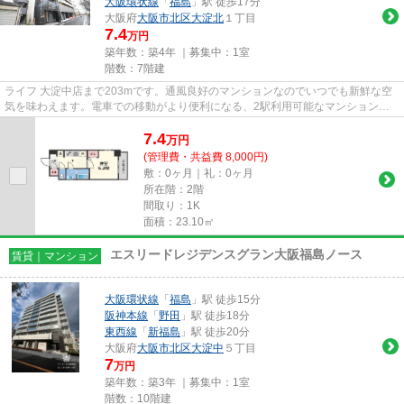
大阪環状線
「
福島
」駅 徒歩17分
大阪府
大阪市北区
大淀北
１丁目
7.4
万円
築年数：築4年 ｜募集中：
1室
階数：7階建
ライフ 大淀中店まで203mです。通風良好のマンションなのでいつでも新鮮な空
気を味わえます。電車での移動がより便利になる、2駅利用可能なマンションで
す。魅力的で眺望良好な場所で...
7.4
万
円
(管理費・共益費 8,000円)
敷：0ヶ月｜礼：0ヶ月
所在階：2階
間取り：1K
面積：23.10㎡
エスリードレジデンスグラン大阪福島ノース
賃貸｜マンション
大阪環状線
「
福島
」駅 徒歩15分
阪神本線
「
野田
」駅 徒歩18分
東西線
「
新福島
」駅 徒歩20分
大阪府
大阪市北区
大淀中
５丁目
7
万円
築年数：築3年 ｜募集中：
1室
階数：10階建