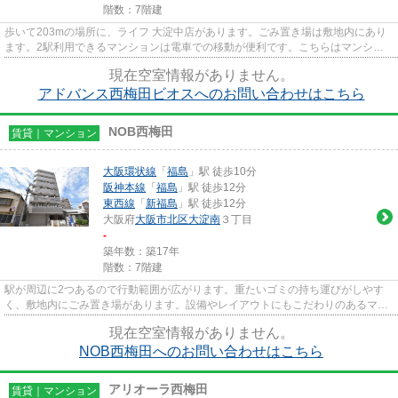
階数：7階建
歩いて203mの場所に、ライフ 大淀中店があります。ごみ置き場は敷地内にあり
ます。2駅利用できるマンションは電車での移動が便利です。こちらはマンショ
ンタイプになります。できるだ...
現在空室情報がありません。
アドバンス西梅田ビオスへのお問い合わせはこちら
NOB西梅田
賃貸｜マンション
大阪環状線
「
福島
」駅 徒歩10分
阪神本線
「
福島
」駅 徒歩12分
東西線
「
新福島
」駅 徒歩12分
大阪府
大阪市北区
大淀南
３丁目
-
築年数：築17年
階数：7階建
駅が周辺に2つあるので行動範囲が広がります。重たいゴミの持ち運びがしやす
く、敷地内にごみ置き場があります。設備やレイアウトにもこだわりのあるマン
ション。こちらの物件にはエレ...
現在空室情報がありません。
NOB西梅田へのお問い合わせはこちら
アリオーラ西梅田
賃貸｜マンション