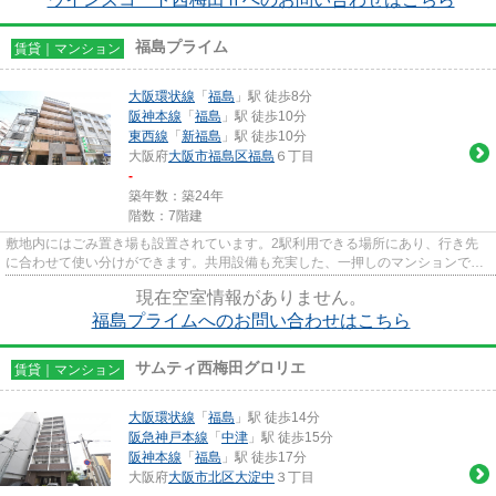
福島プライム
賃貸｜マンション
大阪環状線
「
福島
」駅 徒歩8分
阪神本線
「
福島
」駅 徒歩10分
東西線
「
新福島
」駅 徒歩10分
大阪府
大阪市福島区
福島
６丁目
-
築年数：築24年
階数：7階建
敷地内にはごみ置き場も設置されています。2駅利用できる場所にあり、行き先
に合わせて使い分けができます。共用設備も充実した、一押しのマンションで
す。こちらはエレベーター付きの...
現在空室情報がありません。
福島プライムへのお問い合わせはこちら
サムティ西梅田グロリエ
賃貸｜マンション
大阪環状線
「
福島
」駅 徒歩14分
阪急神戸本線
「
中津
」駅 徒歩15分
阪神本線
「
福島
」駅 徒歩17分
大阪府
大阪市北区
大淀中
３丁目