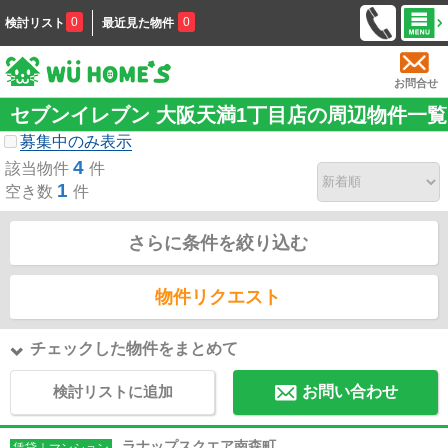
0
0
検討リスト
最近見た物件
お問合せ
セブンイレブン 大阪天満1丁目店の周辺物件一覧
募集中のみ表示
4
該当物件
件
1
空き数
件
さらに条件を絞り込む
物件リクエスト
チェックした物件をまとめて
検討リストに追加
お問い合わせ
ラナップスクエア南森町
賃貸｜マンション