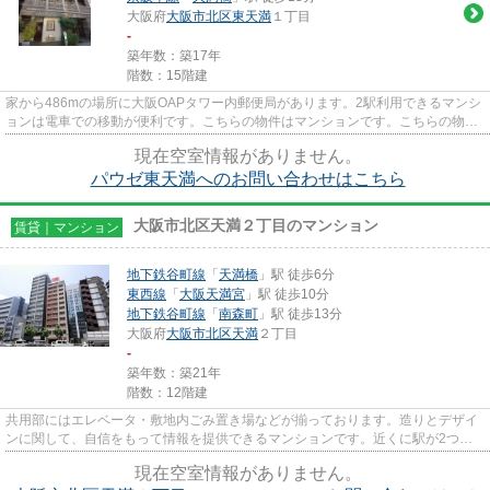
大阪府
大阪市北区
東天満
１丁目
-
築年数：築17年
階数：15階建
家から486mの場所に大阪OAPタワー内郵便局があります。2駅利用できるマンシ
ョンは電車での移動が便利です。こちらの物件はマンションです。こちらの物件
にはエレベーターが付いていま...
現在空室情報がありません。
パウゼ東天満へのお問い合わせはこちら
大阪市北区天満２丁目のマンション
賃貸｜マンション
地下鉄谷町線
「
天満橋
」駅 徒歩6分
東西線
「
大阪天満宮
」駅 徒歩10分
地下鉄谷町線
「
南森町
」駅 徒歩13分
大阪府
大阪市北区
天満
２丁目
-
築年数：築21年
階数：12階建
共用部にはエレベータ・敷地内ごみ置き場などが揃っております。造りとデザイ
ンに関して、自信をもって情報を提供できるマンションです。近くに駅が2つあ
るため、用途や行き先に応じて...
現在空室情報がありません。