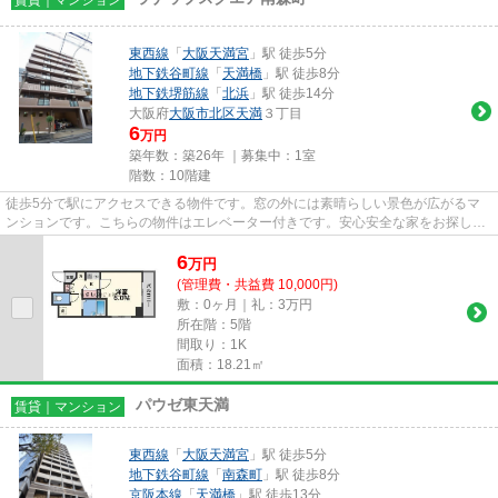
東西線
「
大阪天満宮
」駅 徒歩5分
地下鉄谷町線
「
天満橋
」駅 徒歩8分
地下鉄堺筋線
「
北浜
」駅 徒歩14分
大阪府
大阪市北区
天満
３丁目
6
万円
築年数：築26年 ｜募集中：
1室
階数：10階建
徒歩5分で駅にアクセスできる物件です。窓の外には素晴らしい景色が広がるマ
ンションです。こちらの物件はエレベーター付きです。安心安全な家をお探しの
場合はRC構造の物件を推奨しま...
6
万
円
(管理費・共益費 10,000円)
敷：0ヶ月｜礼：3万円
所在階：5階
間取り：1K
面積：18.21㎡
パウゼ東天満
賃貸｜マンション
東西線
「
大阪天満宮
」駅 徒歩5分
地下鉄谷町線
「
南森町
」駅 徒歩8分
京阪本線
「
天満橋
」駅 徒歩13分