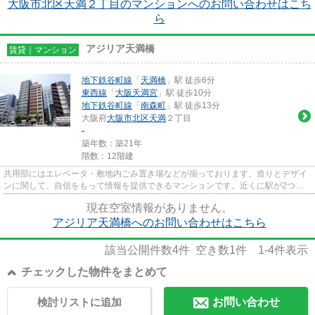
大阪市北区天満２丁目のマンションへのお問い合わせはこち
ら
アジリア天満橋
賃貸｜マンション
地下鉄谷町線
「
天満橋
」駅 徒歩6分
東西線
「
大阪天満宮
」駅 徒歩10分
地下鉄谷町線
「
南森町
」駅 徒歩13分
大阪府
大阪市北区
天満
２丁目
-
築年数：築21年
階数：12階建
共用部にはエレベータ・敷地内ごみ置き場などが揃っております。造りとデザイ
ンに関して、自信をもって情報を提供できるマンションです。近くに駅が2つあ
るため、用途や行き先に応じて...
現在空室情報がありません。
アジリア天満橋へのお問い合わせはこちら
該当公開件数
4
件 空き数
1
件
1-4
件表示
チェックした物件をまとめて
検討リストに追加
お問い合わせ