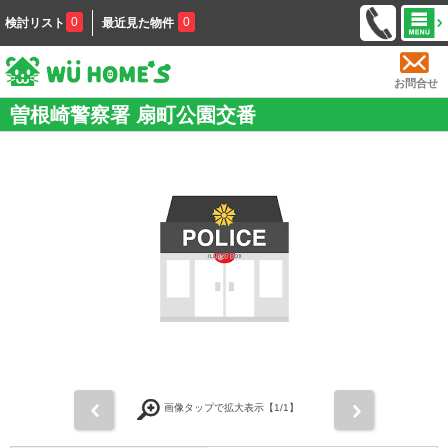
0
0
検討リスト
最近見た物件
お問合せ
曽根崎警察署 扇町公園交番
前
次
画像タップで拡大表示【
1
/1】