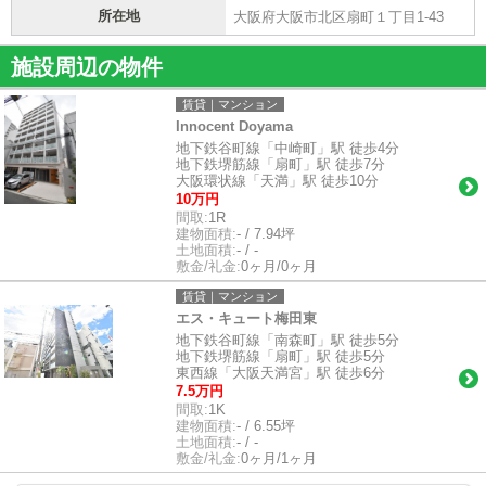
所在地
大阪府大阪市北区扇町１丁目1-43
施設周辺の物件
賃貸｜マンション
Innocent Doyama
地下鉄谷町線「中崎町」駅 徒歩4分
地下鉄堺筋線「扇町」駅 徒歩7分
大阪環状線「天満」駅 徒歩10分
10万円
間取:
1R
建物面積:
- / 7.94坪
土地面積:
- / -
敷金/礼金:
0ヶ月/0ヶ月
賃貸｜マンション
エス・キュート梅田東
地下鉄谷町線「南森町」駅 徒歩5分
地下鉄堺筋線「扇町」駅 徒歩5分
東西線「大阪天満宮」駅 徒歩6分
7.5万円
間取:
1K
建物面積:
- / 6.55坪
土地面積:
- / -
敷金/礼金:
0ヶ月/1ヶ月