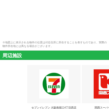
※地図上に表示される物件の位置は付近住所に所在することを表すものであり、実際の
物件所在地とは異なる場合がございます。
周辺施設
セブンイレブン 大阪南堀江4丁目西店
関西スーパ