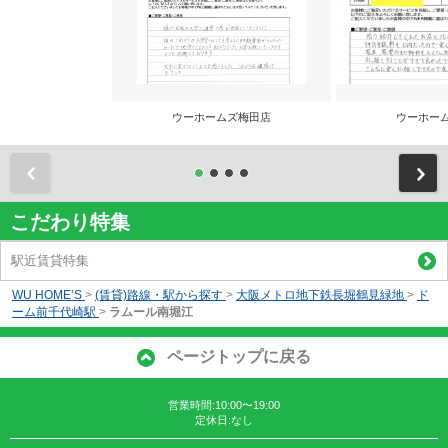
ウーホームズ梅田店
ウーホー
前
こだわり特集
駅近賃貸特集
WU HOME’S
>
(賃貸)路線・駅から探す
>
大阪メトロ地下鉄長堀鶴見緑地
>
ド
ーム前千代崎駅
>
ラムール南堀江
ページトップに戻る
営業時間:10:00〜19:00
定休日:なし