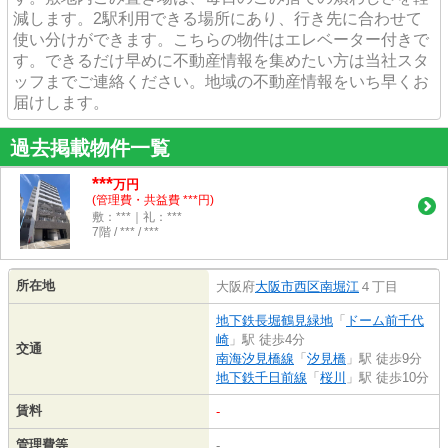
減します。2駅利用できる場所にあり、行き先に合わせて
使い分けができます。こちらの物件はエレベーター付きで
す。できるだけ早めに不動産情報を集めたい方は当社スタ
ッフまでご連絡ください。地域の不動産情報をいち早くお
届けします。
過去掲載物件一覧
***
万円
(管理費・共益費 ***円)
敷：***｜礼：***
7階 / *** / ***
所在地
大阪府
大阪市西区
南堀江
４丁目
地下鉄長堀鶴見緑地
「
ドーム前千代
崎
」駅 徒歩4分
交通
南海汐見橋線
「
汐見橋
」駅 徒歩9分
地下鉄千日前線
「
桜川
」駅 徒歩10分
賃料
-
管理費等
-