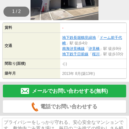
1 / 2
賃料
-
地下鉄長堀鶴見緑地
「
ドーム前千代
崎
」駅 徒歩4分
交通
南海汐見橋線
「
汐見橋
」駅 徒歩9分
地下鉄千日前線
「
桜川
」駅 徒歩10分
間取り(面積)
-(-)
築年月
2013年 8月(築13年)
メールでお問い合わせする(無料)
電話でお問い合わせする
プライバシーをしっかり守れる、安心安全なマンションで
す。敷地内ごみ置き場は、毎日のごみ捨ての煩わしさを軽