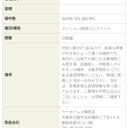
面積
-
築年数
2013年 8月 (築13年)
種別/構造
マンション/鉄筋コンクリート
階建
10階建
付近に駅が2つあるので、経路を用途
や行き先によって選べる物件です。
毎日のごみ捨てが楽になる敷地内ご
み置き場。設備良し・外観良しのイ
チオシの物件。大阪市西区エリアに
備考
ある賃貸情報のことなら、地域に密
着した当社へお任せ下さい。当社
は、多種多様な賃貸情報を取り扱っ
ております。ご要望や不明な点など
ございましたら、お気軽にご連絡下
さい。
ウーホームズ梅田店
大阪府大阪市北区梅田１丁目1-3 大
取扱会社
阪駅前第3ビル 1階