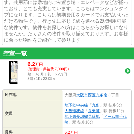
す。共用部には敷地内ごみ置き場・エレベータなどが揃っ
ており、とても充実しています。こちらはマンションタイ
プになります。こちらは初期費用をカードでお支払いいた
だける物件です。行き先に応じて駅を選べる2駅利用可能
な物件です。物件をお探しの方はこちらからお探しになり
ませんか。たくさんの物件を取り揃えております。お客様
に合った物件をご紹介して参ります。
空室一覧
6.2
万
円
(管理費・共益費 7,000円)
敷：0ヶ月｜礼：6.2万円
8階 / 1K / 22.05㎡
所在地
大阪府
大阪市西区
九条南
３丁目
地下鉄中央線
「
九条
」駅 徒歩5分
大阪環状線
「
弁天町
」駅 徒歩12分
交通
地下鉄長堀鶴見緑地
「
ドーム前千代
崎
」駅 徒歩16分
賃料
6.2万円