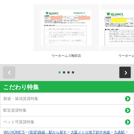
ウーホームズ梅田店
ウーホー
前
こだわり特集
新築・築浅賃貸特集
駅近賃貸特集
ペット可賃貸特集
WU HOME’S
>
(賃貸)路線・駅から探す
>
大阪メトロ地下鉄中央線
>
九条駅
>