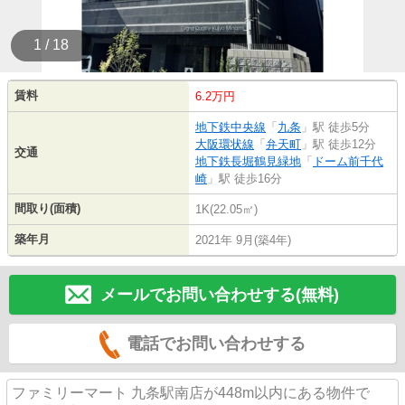
1 / 18
賃料
6.2万円
地下鉄中央線
「
九条
」駅 徒歩5分
大阪環状線
「
弁天町
」駅 徒歩12分
交通
地下鉄長堀鶴見緑地
「
ドーム前千代
崎
」駅 徒歩16分
間取り(面積)
1K(22.05㎡)
築年月
2021年 9月(築4年)
メールでお問い合わせする(無料)
電話でお問い合わせする
ファミリーマート 九条駅南店が448m以内にある物件で