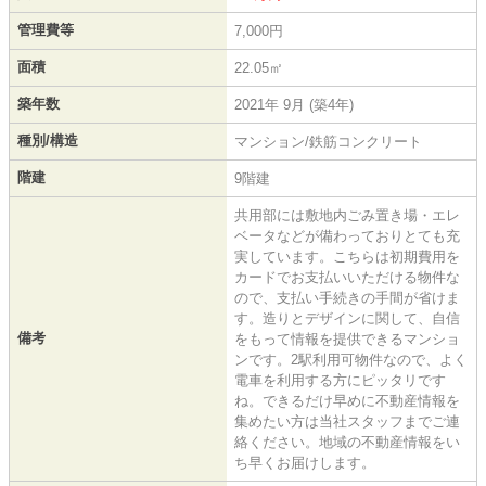
管理費等
7,000円
面積
22.05㎡
築年数
2021年 9月 (築4年)
種別/構造
マンション/鉄筋コンクリート
階建
9階建
共用部には敷地内ごみ置き場・エレ
ベータなどが備わっておりとても充
実しています。こちらは初期費用を
カードでお支払いいただける物件な
ので、支払い手続きの手間が省けま
す。造りとデザインに関して、自信
備考
をもって情報を提供できるマンショ
ンです。2駅利用可物件なので、よく
電車を利用する方にピッタリです
ね。できるだけ早めに不動産情報を
集めたい方は当社スタッフまでご連
絡ください。地域の不動産情報をい
ち早くお届けします。