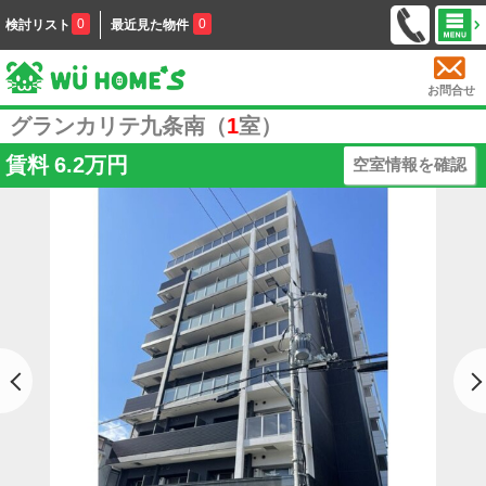
0
0
検討リスト
最近見た物件
お問合せ
グランカリテ九条南（
1
室）
賃料
6.2万円
空室情報を確認