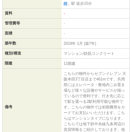
崎
」駅 徒歩15分
賃料
-
管理費等
-
面積
-
築年数
2019年 1月 (築7年)
種別/構造
マンション/鉄筋コンクリート
階建
11階建
こちらの物件からセブンイレブン 大
阪本田3丁目店まで461mです。共用
部にはエレベータ・敷地内ごみ置き
場など様々な設備やサービスが揃っ
ているので便利です。行き先に応じ
て駅を選べる2駅利用可能な物件で
備考
す。こちらの物件では初期費用をカ
ードでお支払いいただけます。こち
らはマンションタイプになります。
こちらでは地下鉄中央線九条周辺の
賃貸情報をご紹介しております。他