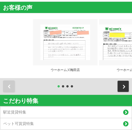
お客様の声
ウーホームズ梅田店
ウーホー
前
こだわり特集
駅近賃貸特集
ペット可賃貸特集