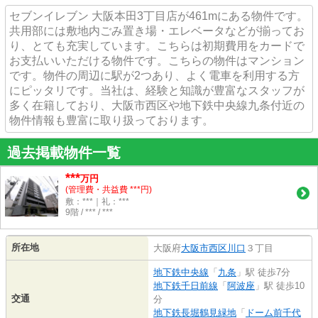
セブンイレブン 大阪本田3丁目店が461mにある物件です。
共用部には敷地内ごみ置き場・エレベータなどが揃ってお
り、とても充実しています。こちらは初期費用をカードで
お支払いいただける物件です。こちらの物件はマンション
です。物件の周辺に駅が2つあり、よく電車を利用する方
にピッタリです。当社は、経験と知識が豊富なスタッフが
多く在籍しており、大阪市西区や地下鉄中央線九条付近の
物件情報も豊富に取り扱っております。
過去掲載物件一覧
***
万円
(管理費・共益費 ***円)
敷：***｜礼：***
9階 / *** / ***
所在地
大阪府
大阪市西区
川口
３丁目
地下鉄中央線
「
九条
」駅 徒歩7分
地下鉄千日前線
「
阿波座
」駅 徒歩10
交通
分
地下鉄長堀鶴見緑地
「
ドーム前千代