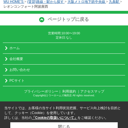
WU HOME’S
>
(賃貸)路線・駅から探す
>
大阪メトロ地下鉄中央線
>
九条駅
>
レオンコンフォート阿波座西
ページトップに戻る
営業時間:10:00〜19:00
定休日:なし
ホーム
会社概要
お問い合わせ
PCサイト
プライバシーポリシー
利用規約
｜アクセスマップ
｜
Copyright(c) ウーホームズ梅田店 All rights reserved.
当サイトでは、お客様の当サイト利用状況把握、サービス向上検討を目的と
して、クッキー（Cookie）を使用しています。
詳しくは、当社の
「Cookieの取扱いについて」
をご確認ください。
閉じる