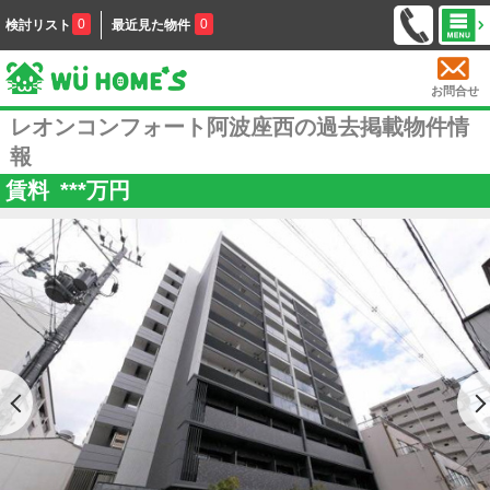
0
0
検討リスト
最近見た物件
お問合せ
レオンコンフォート阿波座西の過去掲載物件情
報
賃料
***
万円