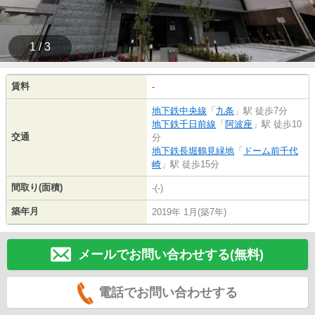
1 / 3
賃料
-
地下鉄中央線
「
九条
」駅 徒歩7分
地下鉄千日前線
「
阿波座
」駅 徒歩10
交通
分
地下鉄長堀鶴見緑地
「
ドーム前千代
崎
」駅 徒歩15分
間取り(面積)
-(-)
築年月
2019年 1月(築7年)
メールでお問い合わせする(無料)
電話でお問い合わせする