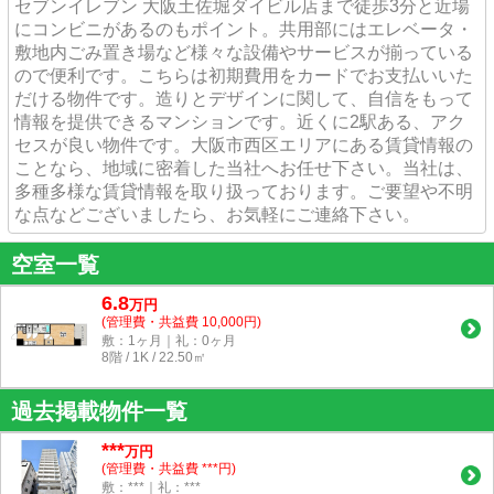
セブンイレブン 大阪土佐堀ダイビル店まで徒歩3分と近場
にコンビニがあるのもポイント。共用部にはエレベータ・
敷地内ごみ置き場など様々な設備やサービスが揃っている
ので便利です。こちらは初期費用をカードでお支払いいた
だける物件です。造りとデザインに関して、自信をもって
情報を提供できるマンションです。近くに2駅ある、アク
セスが良い物件です。大阪市西区エリアにある賃貸情報の
ことなら、地域に密着した当社へお任せ下さい。当社は、
多種多様な賃貸情報を取り扱っております。ご要望や不明
な点などございましたら、お気軽にご連絡下さい。
空室一覧
6.8
万
円
(管理費・共益費 10,000円)
敷：1ヶ月｜礼：0ヶ月
8階 / 1K / 22.50㎡
過去掲載物件一覧
***
万円
(管理費・共益費 ***円)
敷：***｜礼：***