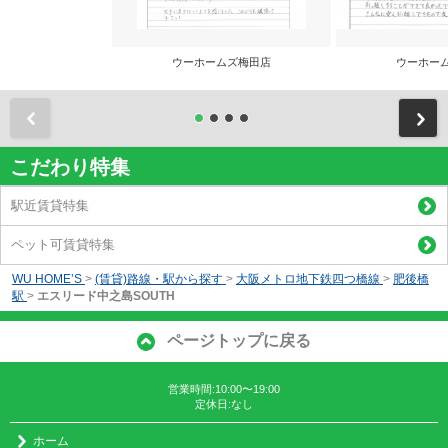
ウーホームズ梅田店
ウーホー
前
こだわり特集
駅近賃貸特集
ペット可賃貸特集
WU HOME’S
>
(賃貸)路線・駅から探す
>
大阪メトロ地下鉄四つ橋線
>
肥後橋
駅
>
エスリード中之島SOUTH
ページトップに戻る
営業時間:10:00〜19:00
定休日:なし
ホーム