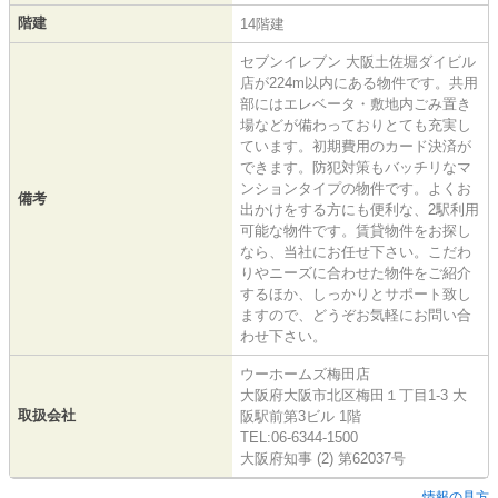
階建
14階建
セブンイレブン 大阪土佐堀ダイビル
店が224m以内にある物件です。共用
部にはエレベータ・敷地内ごみ置き
場などが備わっておりとても充実し
ています。初期費用のカード決済が
できます。防犯対策もバッチリなマ
ンションタイプの物件です。よくお
備考
出かけをする方にも便利な、2駅利用
可能な物件です。賃貸物件をお探し
なら、当社にお任せ下さい。こだわ
りやニーズに合わせた物件をご紹介
するほか、しっかりとサポート致し
ますので、どうぞお気軽にお問い合
わせ下さい。
ウーホームズ梅田店
大阪府大阪市北区梅田１丁目1-3 大
取扱会社
阪駅前第3ビル 1階
TEL:06-6344-1500
大阪府知事 (2) 第62037号
情報の見方