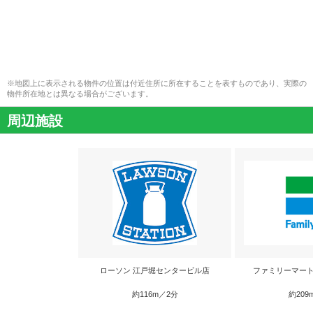
※地図上に表示される物件の位置は付近住所に所在することを表すものであり、実際の
物件所在地とは異なる場合がございます。
周辺施設
ローソン 江戸堀センタービル店
ファミリーマート
約116m／2分
約209