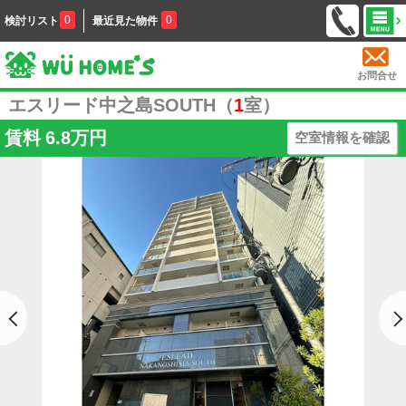
0
0
検討リスト
最近見た物件
お問合せ
エスリード中之島SOUTH（
1
室）
賃料
6.8万円
空室情報を確認