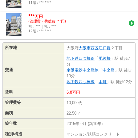
11階 / *** / ***
***
万円
(管理費・共益費 ***円)
敷：***｜礼：***
12階 / *** / ***
所在地
大阪府
大阪市西区
江戸堀
２丁目
地下鉄四つ橋線
「
肥後橋
」駅 徒歩7
分
交通
京阪電鉄中之島線
「
中之島
」駅 徒歩
10分
地下鉄四つ橋線
「
本町
」駅 徒歩12分
賃料
6.8万円
管理費等
10,000円
面積
22.50㎡
築年数
2015年 9月 (築10年)
種別/構造
マンション/鉄筋コンクリート