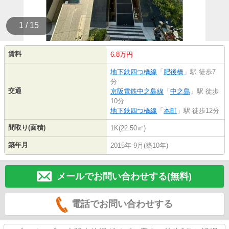
1 / 15
賃料
6.8万円
地下鉄四つ橋線
「
肥後橋
」駅 徒歩7
分
交通
京阪電鉄中之島線
「
中之島
」駅 徒歩
10分
地下鉄四つ橋線
「
本町
」駅 徒歩12分
間取り(面積)
1K(22.50㎡)
築年月
2015年 9月(築10年)
メールでお問い合わせする(無料)
電話でお問い合わせする