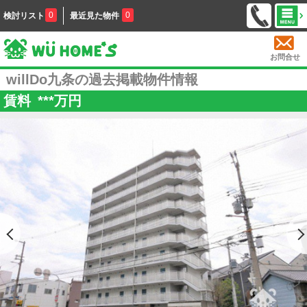
0
0
検討リスト
最近見た物件
お問合せ
willDo九条の過去掲載物件情報
賃料
***
万円