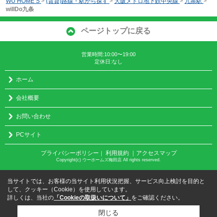
WU HOME’S
>
(賃貸)路線・駅から探す
>
大阪メトロ地下鉄中央線
>
九条駅
>
willDo九条
ページトップに戻る
営業時間:10:00〜19:00
定休日:なし
ホーム
会社概要
お問い合わせ
PCサイト
プライバシーポリシー
利用規約
｜アクセスマップ
｜
Copyright(c) ウーホームズ梅田店 All rights reserved.
当サイトでは、お客様の当サイト利用状況把握、サービス向上検討を目的と
して、クッキー（Cookie）を使用しています。
詳しくは、当社の
「Cookieの取扱いについて」
をご確認ください。
閉じる