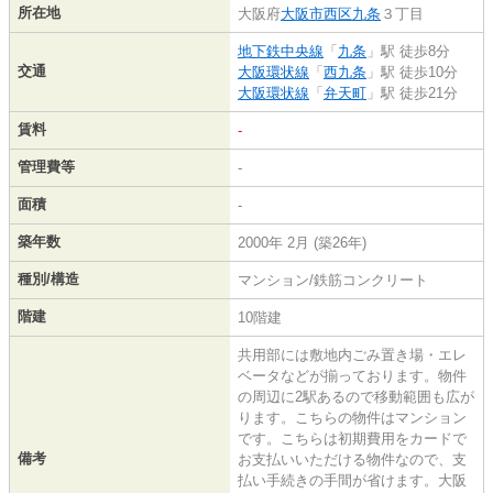
所在地
大阪府
大阪市西区
九条
３丁目
地下鉄中央線
「
九条
」駅 徒歩8分
交通
大阪環状線
「
西九条
」駅 徒歩10分
大阪環状線
「
弁天町
」駅 徒歩21分
賃料
-
管理費等
-
面積
-
築年数
2000年 2月 (築26年)
種別/構造
マンション/鉄筋コンクリート
階建
10階建
共用部には敷地内ごみ置き場・エレ
ベータなどが揃っております。物件
の周辺に2駅あるので移動範囲も広が
ります。こちらの物件はマンション
です。こちらは初期費用をカードで
備考
お支払いいただける物件なので、支
払い手続きの手間が省けます。大阪