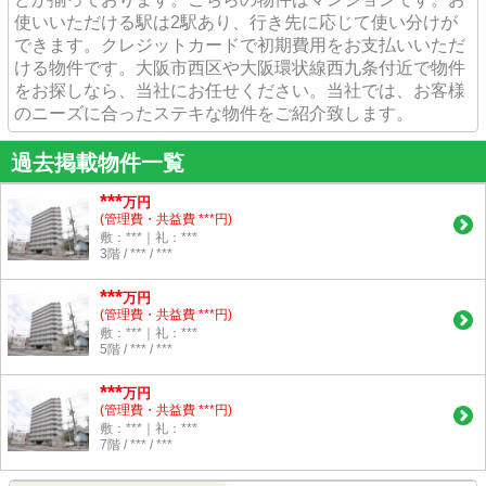
使いいただける駅は2駅あり、行き先に応じて使い分けが
できます。クレジットカードで初期費用をお支払いいただ
ける物件です。大阪市西区や大阪環状線西九条付近で物件
をお探しなら、当社にお任せください。当社では、お客様
のニーズに合ったステキな物件をご紹介致します。
過去掲載物件一覧
***
万円
(管理費・共益費 ***円)
敷：***｜礼：***
3階 / *** / ***
***
万円
(管理費・共益費 ***円)
敷：***｜礼：***
5階 / *** / ***
***
万円
(管理費・共益費 ***円)
敷：***｜礼：***
7階 / *** / ***