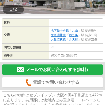
1 / 2
賃料
-
地下鉄中央線
「
九条
」駅 徒歩8分
交通
大阪環状線
「
西九条
」駅 徒歩10分
大阪環状線
「
弁天町
」駅 徒歩21分
間取り(面積)
-(-)
築年月
2000年 2月(築26年)
メールでお問い合わせする(無料)
電話でお問い合わせする
こちらの物件はセブンイレブン 大阪本田4丁目店まで472m
にあります。共用部には敷地内ごみ置き場・エレベータな
どが揃っております。こちらの物件はマンションです。お