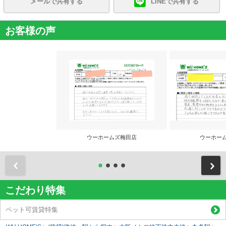
メールで共有する
LINEで共有する
お客様の声
ウーホームズ梅田店
ウーホー
前
こだわり特集
ペット可賃貸特集