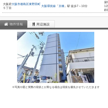
築
大阪府
大阪市都島区
東野田町
大阪環状線
「
京橋
」駅 徒歩7～10分
1
５丁目
鉄
物件情報
周辺施設
※写真や図と実際の現状とが異なる場合は現状を優先させていただきます