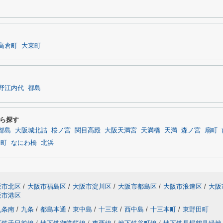
高倉町
大東町
野江内代
都島
ら探す
都島
大阪城北詰
桜ノ宮
関目高殿
大阪天満宮
天満橋
天満
森ノ宮
扇町
崎町
なにわ橋
北浜
阪市北区
/
大阪市福島区
/
大阪市淀川区
/
大阪市都島区
/
大阪市浪速区
/
大阪
阪市港区
九条南
/
九条
/
都島本通
/
東中島
/
十三東
/
西中島
/
十三本町
/
東野田町