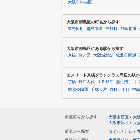
大阪市中央区
大阪市都島区の町名から探す
東野田町
都島本通
中野町
都島北通
大阪市都島区にある駅から探す
京橋
桜ノ宮
大阪城北詰
城北公園通
エスリード京橋グランテラス周辺の駅か
京橋
野江内代
ＪＲ野江
蒲生四丁目
城北公園通
千林大宮
谷町四丁目
中
市区町村から探す
大阪市西区
/
大
大阪市旭区
/
大
町名から探す
海老江
/
川口
/