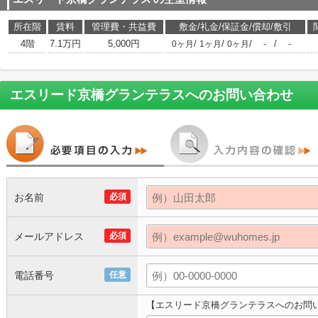
所在階
賃料
管理費・共益費
敷金/礼金/保証金/償却/敷引
4階
7.1万円
5,000円
/
/
/
/
0ヶ月
1ヶ月
0ヶ月
-
-
エスリード京橋グランテラス
へのお問い合わせ
お名前
必須
メールアドレス
必須
電話番号
任意
【エスリード京橋グランテラスへのお問