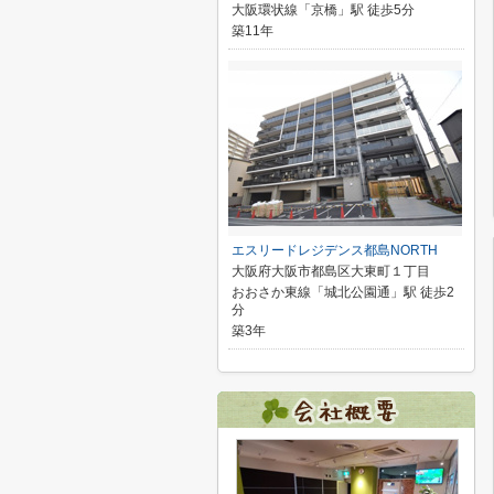
大阪環状線「京橋」駅 徒歩5分
築11年
エスリードレジデンス都島NORTH
大阪府大阪市都島区大東町１丁目
おおさか東線「城北公園通」駅 徒歩2
分
築3年