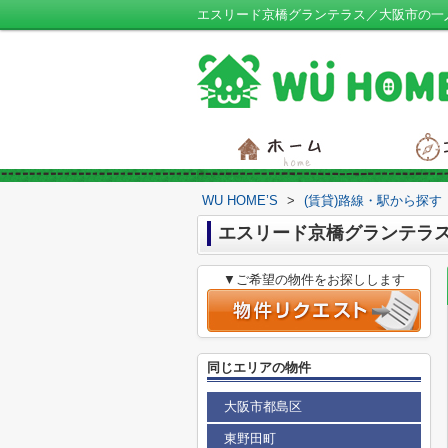
エスリード京橋グランテラス／大阪市の一人暮
WU HOME’S
>
(賃貸)路線・駅から探す
エスリード京橋グランテラ
▼ご希望の物件をお探しします
同じエリアの物件
大阪市都島区
東野田町