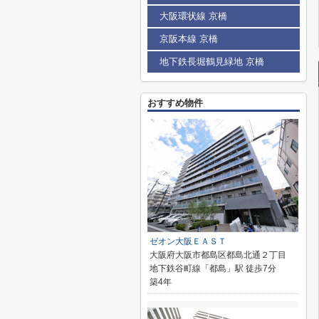
大阪環状線 京橋
京阪本線 京橋
地下鉄長堀鶴見緑地 京橋
おすすめ物件
ゼオン大阪ＥＡＳＴ
大阪府大阪市都島区都島北通２丁目
地下鉄谷町線「都島」駅 徒歩7分
築4年