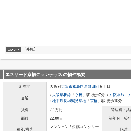
【外観】
コメント
エスリード京橋グランテラス
の物件概要
所在地
大阪府
大阪市都島区
東野田町
５丁目
大阪環状線
「
京橋
」駅 徒歩7分
京阪本線
「
交通
地下鉄長堀鶴見緑地
「
京橋
」駅 徒歩10分
賃料
7.1万円
管理費・共
面積
22.80㎡
築年月（築
マンション / 鉄筋コンクリー
種別/構造
階建