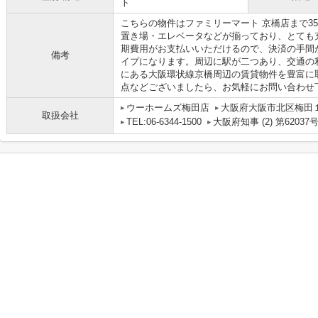
ト
こちらの物件はファミリーマート 京橋店まで3
置き場・エレベータなどが揃っており、とても
期費用がお支払いいただけるので、決済の手間
備考
イプになります。周辺に駅が二つあり、交通の
にある大阪環状線京橋周辺の賃貸物件を豊富に
点などございましたら、お気軽にお問い合わせ
ウーホームズ梅田店
大阪府大阪市北区梅田１丁
取扱会社
TEL:06-6344-1500
大阪府知事 (2) 第62037