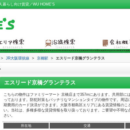
らし向け賃貸／WU HOME’S
>
JR大阪環状線
>
京橋駅
>
エスリード京橋グランテラス
ス
エスリード京橋グランテラス
こちらの物件はファミリーマート 京橋店まで357mにあります。共用部
っております。防犯対策もバッチリなマンションタイプの物件です。周辺
期費用のカード決済ができます。大阪市都島区エリアにある賃貸情報のこ
い。当社は、多種多様な賃貸情報を取り扱っております。ご要望や不明な
さい。
所在地
交通