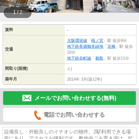
1 / 2
賃料
-
大阪環状線
「
桜ノ宮
」駅 徒歩9分
地下鉄長堀鶴見緑地
「
京橋
」駅 徒歩
交通
10分
地下鉄谷町線
「
都島
」駅 徒歩11分
間取り(面積)
-(-)
築年月
2014年 3月(築12年)
メールでお問い合わせする(無料)
電話でお問い合わせする
設備良し・外観良しのイチオシの物件。2駅利用できる場
所にあり、アクセスが便利です。敷地内ごみ置き場は、忙