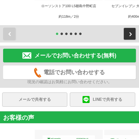
ローソンストア100 LS都島中野町店
セブンイレブン 
約118m／2分
約400
前
メールでお問い合わせする(無料)
電話でお問い合わせする
現況の確認はお気軽にお問い合わせください。
メールで共有する
LINEで共有する
お客様の声