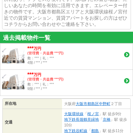
しいあなたの時間を有効に活用できます。エレベーター付
きの物件です。大阪市都島区エリアと大阪環状線桜ノ宮付
近での賃貸マンション、賃貸アパートをお探しの方はぜひ
コチラからお問い合わせやご連絡を下さい。
過去掲載物件一覧
***
万円
(管理費・共益費 ***円)
敷：***｜礼：***
4階 / *** / ***
***
万円
(管理費・共益費 ***円)
敷：***｜礼：***
9階 / *** / ***
所在地
大阪府
大阪市都島区
中野町
２丁目
大阪環状線
「
桜ノ宮
」駅 徒歩9分
地下鉄長堀鶴見緑地
「
京橋
」駅 徒歩
交通
10分
地下鉄谷町線
「
都島
」駅 徒歩11分