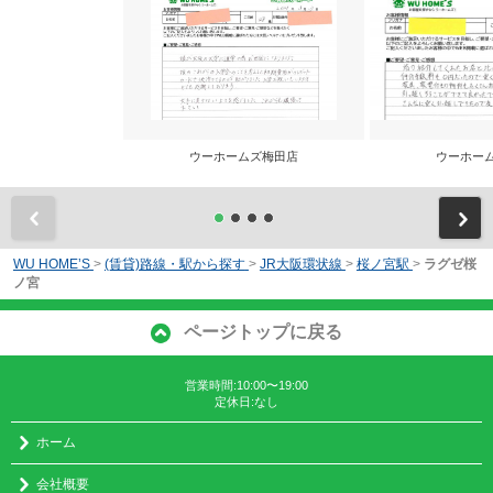
ウーホームズ梅田店
ウーホー
前
WU HOME’S
>
(賃貸)路線・駅から探す
>
JR大阪環状線
>
桜ノ宮駅
>
ラグゼ桜
ノ宮
ページトップに戻る
営業時間:10:00〜19:00
定休日:なし
ホーム
会社概要