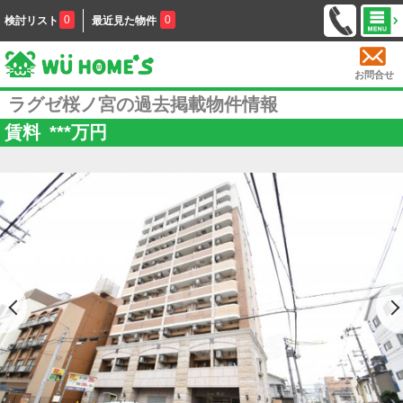
0
0
検討リスト
最近見た物件
お問合せ
ラグゼ桜ノ宮の過去掲載物件情報
賃料
***
万円