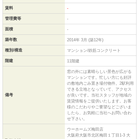
賃料
-
管理費等
-
面積
-
築年数
2014年 3月 (築12年)
種別/構造
マンション/鉄筋コンクリート
階建
11階建
窓の外には素晴らしい景色が広がる
マンションです。忙しい方にも好評
の敷地内ごみ置き場付物件。2駅利用
できる立地となっていて、アクセス
備考
が良いです。当社スタッフが地域の
賃貸情報をご提供いたします。お客
様のこだわりやご要望などございま
したら、お気軽に当社へお問い合わ
せ下さい。
ウーホームズ梅田店
大阪府大阪市北区梅田１丁目1-3 大