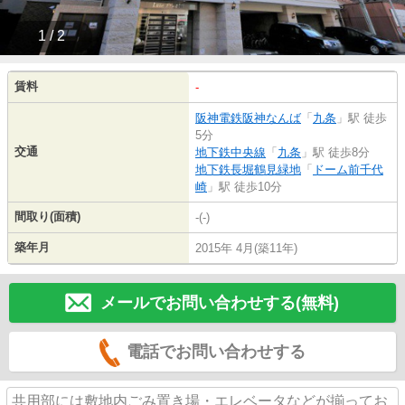
1 / 2
賃料
-
阪神電鉄阪神なんば
「
九条
」駅 徒歩
5分
交通
地下鉄中央線
「
九条
」駅 徒歩8分
地下鉄長堀鶴見緑地
「
ドーム前千代
崎
」駅 徒歩10分
間取り(面積)
-(-)
築年月
2015年 4月(築11年)
メールでお問い合わせする(無料)
電話でお問い合わせする
共用部には敷地内ごみ置き場・エレベータなどが揃ってお