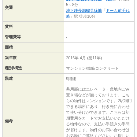
5～8分
交通
地下鉄長堀鶴見緑地
「
ドーム前千代
崎
」駅 徒歩10分
賃料
-
管理費等
-
面積
-
築年数
2015年 4月 (築11年)
種別/構造
マンション/鉄筋コンクリート
階建
9階建
共用部にはエレベータ・敷地内ごみ
置き場などが揃っております。こち
らの物件はマンションです。2駅利用
できる場所にあり、行き先に合わせ
て使い分けができます。こちらは初
期費用をカードでお支払いいただけ
備考
る物件なので、支払い手続きの手間
が省けます。物件のお問い合わせは
お気軽にご連絡ください。お探しい