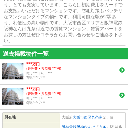
り、とても充実しています。こちらは初期費用をカードで
お支払いいただけるマンションです。防犯対策もバッチリ
なマンションタイプの物件です。利用可能な駅が2駅あ
り、利便性の高い物件です。大阪市西区エリアと阪神電鉄
阪神なんば九条付近での賃貸マンション、賃貸アパートを
お探しの方はぜひコチラからお問い合わせやご連絡を下さ
い。
過去掲載物件一覧
***
万円
(管理費・共益費 ***円)
敷：***｜礼：***
7階 / *** / ***
***
万円
(管理費・共益費 ***円)
敷：***｜礼：***
9階 / *** / ***
所在地
大阪府
大阪市西区
九条南
２丁目
阪神電鉄阪神なんば
「
九条
」駅 徒歩