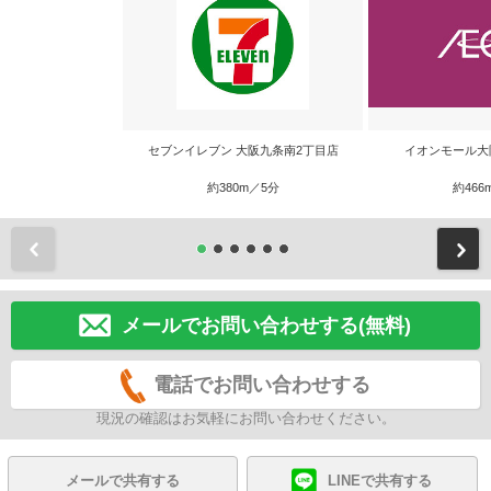
セブンイレブン 大阪九条南2丁目店
イオンモール大
約380m／5分
約466
前
メールでお問い合わせする(無料)
電話でお問い合わせする
現況の確認はお気軽にお問い合わせください。
メールで共有する
LINEで共有する