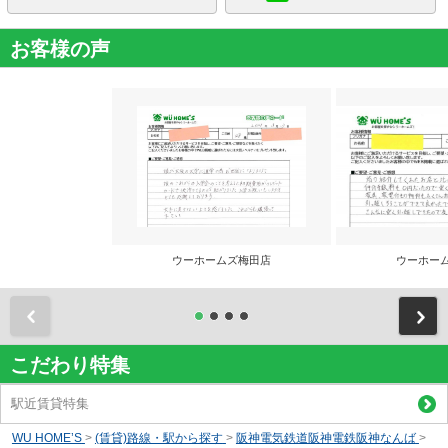
お客様の声
ウーホームズ梅田店
ウーホー
前
こだわり特集
駅近賃貸特集
WU HOME’S
>
(賃貸)路線・駅から探す
>
阪神電気鉄道阪神電鉄阪神なんば
>