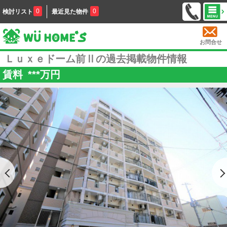
0
0
検討リスト
最近見た物件
お問合せ
Ｌｕｘｅドーム前Ⅱの過去掲載物件情報
賃料
***
万円