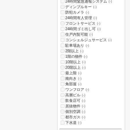
24時間緊急通報システム
(-)
ディンプルキー
(-)
防犯カメラ
(-)
24時間有人管理
(-)
フロントサービス
(-)
24時間ゴミ出し可
(-)
住戸内覧可能
(-)
コンシェルジュサービス
(-)
駐車場あり
(-)
2階以上
(-)
1階の物件
(-)
10階以上
(-)
20階以上
(-)
最上階
(-)
南向き
(-)
角部屋
(-)
ワンフロア
(-)
高層ビル
(-)
飲食店可
(-)
居抜物件
(-)
個別空調
(-)
都市ガス
(-)
下水道
(-)