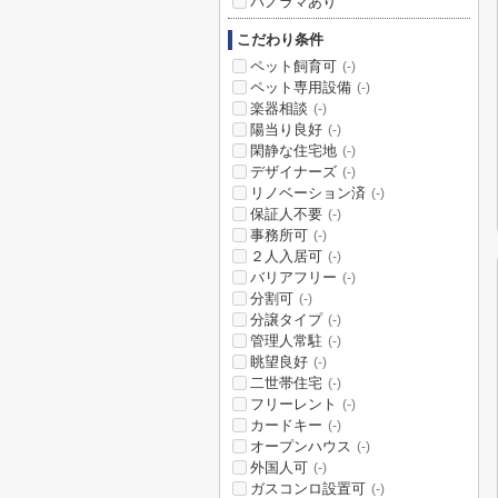
パノラマあり
こだわり条件
ペット飼育可
(-)
ペット専用設備
(-)
楽器相談
(-)
陽当り良好
(-)
閑静な住宅地
(-)
デザイナーズ
(-)
リノベーション済
(-)
保証人不要
(-)
事務所可
(-)
２人入居可
(-)
バリアフリー
(-)
分割可
(-)
分譲タイプ
(-)
管理人常駐
(-)
眺望良好
(-)
二世帯住宅
(-)
フリーレント
(-)
カードキー
(-)
オープンハウス
(-)
外国人可
(-)
ガスコンロ設置可
(-)