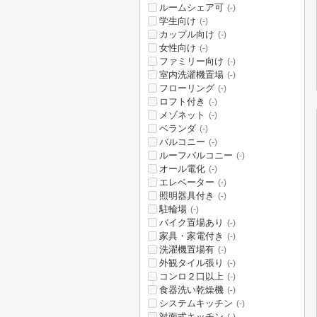
ルームシェア可
(-)
学生向け
(-)
カップル向け
(-)
女性向け
(-)
ファミリー向け
(-)
室内洗濯機置場
(-)
フローリング
(-)
ロフト付き
(-)
メゾネット
(-)
ベランダ
(-)
バルコニー
(-)
ルーフバルコニー
(-)
オール電化
(-)
エレベーター
(-)
照明器具付き
(-)
駐輪場
(-)
バイク置場あり
(-)
家具・家電付き
(-)
洗濯機置場有
(-)
外観タイル張り
(-)
コンロ２口以上
(-)
食器洗い乾燥機
(-)
システムキッチン
(-)
対面式キッチン