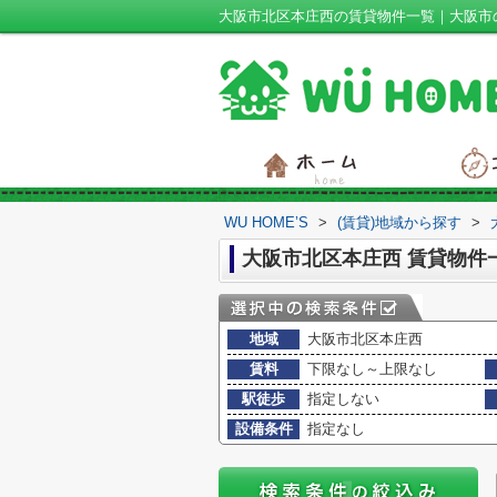
大阪市北区本庄西の賃貸物件一覧｜大阪市の一
WU HOME’S
>
(賃貸)地域から探す
>
大阪市北区本庄西 賃貸物件
地域
大阪市北区本庄西
賃料
下限なし～上限なし
駅徒歩
指定しない
設備条件
指定なし