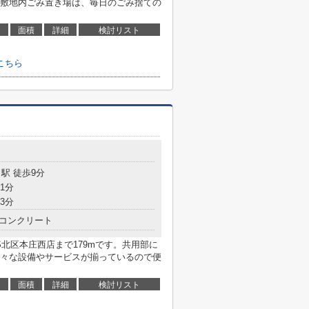
敷地内ごみ置き場は、毎日のごみ捨ての
面積
詳細
検討リスト
こちら
駅 徒歩9分
1分
3分
コンクリート
S北区本庄西店まで179mです。共用部に
々な設備やサービスが揃っているので便
面積
詳細
検討リスト