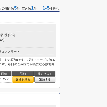
5
1
1-5
当公開件数
件 空き数
件
件表示
駅 徒歩8分
4分
筋コンクリート
」まで478mです。根強いニーズを誇る
ます。毎日のごみ捨てが楽になる敷地内
面積
詳細
検討リスト
25.22㎡
詳細を見る
追加する