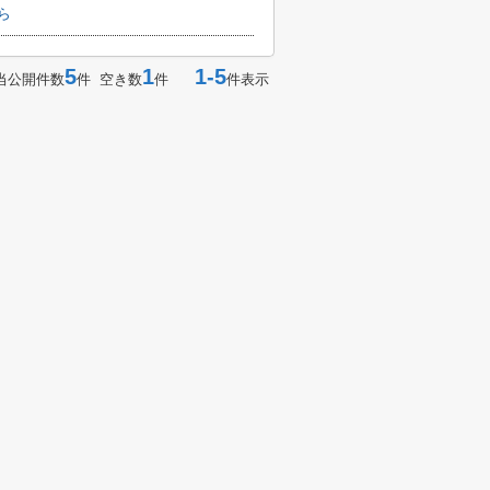
ら
5
1
1-5
当公開件数
件 空き数
件
件表示