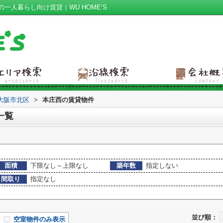
人暮らし向け賃貸｜WU HOME’S
大阪市北区
>
本庄西の賃貸物件
一覧
面積
下限なし～上限なし
築年数
指定しない
間取り
指定なし
並び順：
空室物件のみ表示