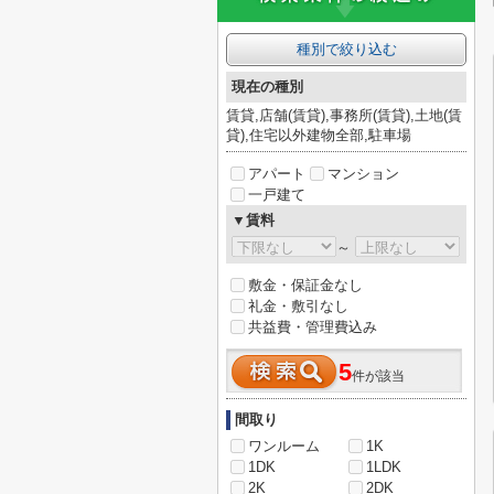
種別で絞り込む
現在の種別
賃貸,店舗(賃貸),事務所(賃貸),土地(賃
貸),住宅以外建物全部,駐車場
アパート
マンション
一戸建て
▼賃料
～
敷金・保証金なし
礼金・敷引なし
共益費・管理費込み
5
件が該当
間取り
ワンルーム
1K
1DK
1LDK
2K
2DK