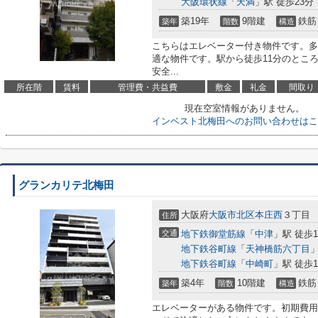
大阪環状線
「
天満
」駅 徒歩23分
築19年
9階建
鉄筋
築年
階数
構造
こちらはエレベーター付き物件です。多
適な物件です。駅から徒歩11分のとこ
安全...
所在階
賃料
管理費・共益費
敷金
礼金
間取り
現在空室情報がありません。
インベスト北梅田へのお問い合わせはこ
グランカリテ北梅田
大阪府
大阪市北区
本庄西
３丁目
住所
交通
地下鉄御堂筋線
「
中津
」駅 徒歩1
地下鉄谷町線
「
天神橋筋六丁目
」
地下鉄谷町線
「
中崎町
」駅 徒歩1
築4年
10階建
鉄筋
築年
階数
構造
エレベーターがある物件です。初期費用