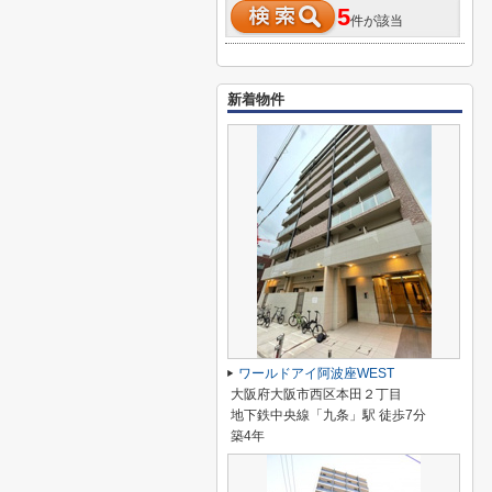
5
件が該当
新着物件
ワールドアイ阿波座WEST
大阪府大阪市西区本田２丁目
地下鉄中央線「九条」駅 徒歩7分
築4年