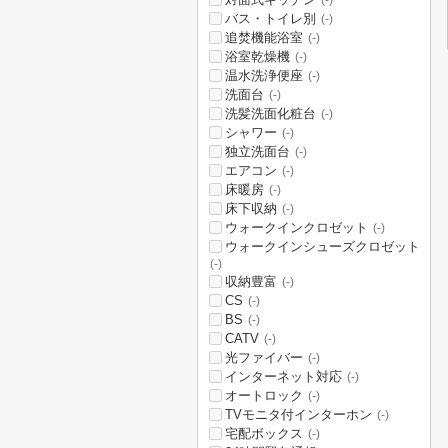
(-)
バス・トイレ別
(-)
追焚機能浴室
(-)
浴室乾燥機
(-)
温水洗浄便座
(-)
洗面台
(-)
洗髪洗面化粧台
(-)
シャワー
(-)
独立洗面台
(-)
エアコン
(-)
床暖房
(-)
床下収納
(-)
ウォークインクロゼット
(-)
ウォークインシューズクロゼット
(-)
収納豊富
(-)
CS
(-)
BS
(-)
CATV
(-)
光ファイバー
(-)
インターネット対応
(-)
オートロック
(-)
TVモニタ付インターホン
(-)
宅配ボックス
(-)