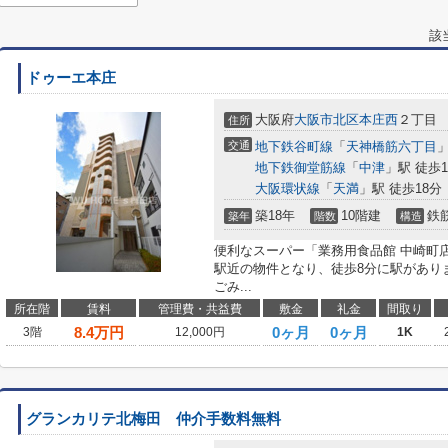
該
ドゥーエ本庄
大阪府
大阪市北区
本庄西
２丁目
住所
交通
地下鉄谷町線
「
天神橋筋六丁目
」
地下鉄御堂筋線
「
中津
」駅 徒歩1
大阪環状線
「
天満
」駅 徒歩18分
築18年
10階建
鉄
築年
階数
構造
便利なスーパー「業務用食品館 中崎町店
駅近の物件となり、徒歩8分に駅があり
ごみ...
所在階
賃料
管理費・共益費
敷金
礼金
間取り
8.4
万円
0ヶ月
0ヶ月
3階
12,000円
1K
グランカリテ北梅田 仲介手数料無料