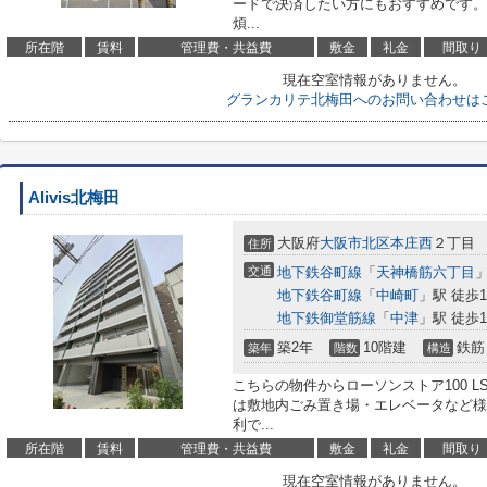
ードで決済したい方にもおすすめです。
煩...
所在階
賃料
管理費・共益費
敷金
礼金
間取り
現在空室情報がありません。
グランカリテ北梅田へのお問い合わせは
Alivis北梅田
大阪府
大阪市北区
本庄西
２丁目
住所
交通
地下鉄谷町線
「
天神橋筋六丁目
」
地下鉄谷町線
「
中崎町
」駅 徒歩1
地下鉄御堂筋線
「
中津
」駅 徒歩1
築2年
10階建
鉄筋
築年
階数
構造
こちらの物件からローソンストア100 L
は敷地内ごみ置き場・エレベータなど様
利で...
所在階
賃料
管理費・共益費
敷金
礼金
間取り
現在空室情報がありません。