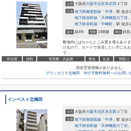
大阪府
大阪市北区
本庄西
３丁目
住所
交通
地下鉄御堂筋線
「
中津
」駅 徒歩1
地下鉄谷町線
「
天神橋筋六丁目
」
地下鉄谷町線
「
中崎町
」駅 徒歩1
築4年
10階建
鉄筋
築年
階数
構造
敷地内にはちゃんとごみ置き場もありま
けるので、カードで決済したい方にもお
で...
所在階
賃料
管理費・共益費
敷金
礼金
間取り
現在空室情報がありません。
グランカリテ北梅田 仲介手数料無料へのお問い
インベスト北梅田
大阪府
大阪市北区
本庄西
３丁目
住所
交通
地下鉄御堂筋線
「
中津
」駅 徒歩1
地下鉄谷町線
「
天神橋筋六丁目
」