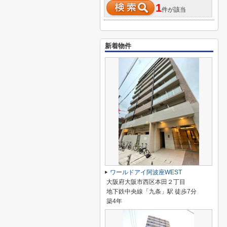
1
件が該当
新着物件
ワールドアイ阿波座WEST
大阪府大阪市西区本田２丁目
地下鉄中央線「九条」駅 徒歩7分
築4年