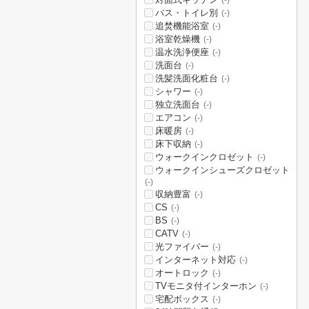
(-)
バス・トイレ別
(-)
追焚機能浴室
(-)
浴室乾燥機
(-)
温水洗浄便座
(-)
洗面台
(-)
洗髪洗面化粧台
(-)
シャワー
(-)
独立洗面台
(-)
エアコン
(-)
床暖房
(-)
床下収納
(-)
ウォークインクロゼット
(-)
ウォークインシューズクロゼット
(-)
収納豊富
(-)
CS
(-)
BS
(-)
CATV
(-)
光ファイバー
(-)
インターネット対応
(-)
オートロック
(-)
TVモニタ付インターホン
(-)
宅配ボックス
(-)