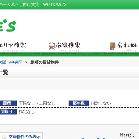
人暮らし向け賃貸｜WU HOME’S
大阪市中央区
>
島町の賃貸物件
一覧
面積
下限なし～上限なし
築年数
指定しない
間取り
指定なし
並び順：
空室物件のみ表示