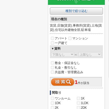
種別で絞り込む
現在の種別
賃貸,店舗(賃貸),事務所(賃貸),土地(賃
貸),住宅以外建物全部,駐車場
アパート
マンション
一戸建て
▼賃料
～
敷金・保証金なし
礼金・敷引なし
共益費・管理費込み
1
件が該当
間取り
ワンルーム
1K
1DK
1LDK
2K
2DK