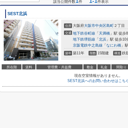
1
1-1
該当公開件数
件
件表示
SEST北浜
大阪府
大阪市中央区
島町
２丁目
住所
交通
地下鉄谷町線
「
天満橋
」駅 徒歩
地下鉄堺筋線
「
北浜
」駅 徒歩10
京阪電鉄中之島線
「
なにわ橋
」駅
築11年
15階建
鉄
築年
階数
構造
所在階
賃料
管理費・共益費
敷金
礼金
間取り
現在空室情報がありません。
SEST北浜へのお問い合わせはこち