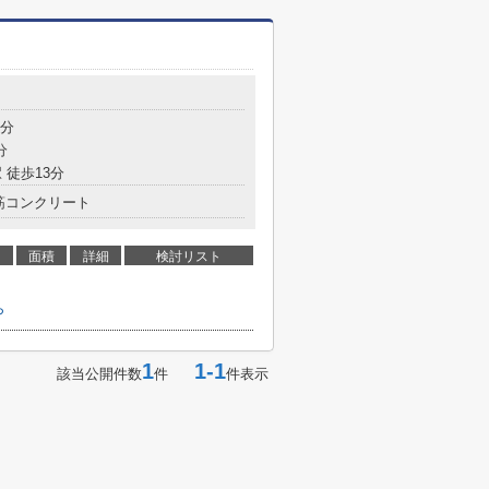
8分
分
 徒歩13分
筋コンクリート
面積
詳細
検討リスト
ら
1
1-1
該当公開件数
件
件表示