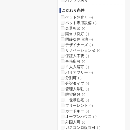
パノラマあり
こだわり条件
ペット飼育可
(-)
ペット専用設備
(-)
楽器相談
(-)
陽当り良好
(-)
閑静な住宅地
(-)
デザイナーズ
(-)
リノベーション済
(-)
保証人不要
(-)
事務所可
(-)
２人入居可
(-)
バリアフリー
(-)
分割可
(-)
分譲タイプ
(-)
管理人常駐
(-)
眺望良好
(-)
二世帯住宅
(-)
フリーレント
(-)
カードキー
(-)
オープンハウス
(-)
外国人可
(-)
ガスコンロ設置可
(-)