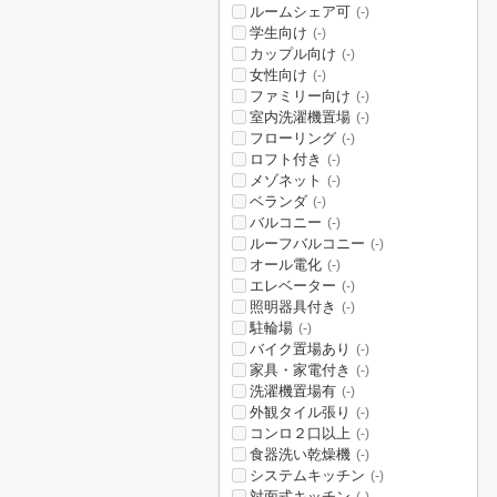
ルームシェア可
(-)
学生向け
(-)
カップル向け
(-)
女性向け
(-)
ファミリー向け
(-)
室内洗濯機置場
(-)
フローリング
(-)
ロフト付き
(-)
メゾネット
(-)
ベランダ
(-)
バルコニー
(-)
ルーフバルコニー
(-)
オール電化
(-)
エレベーター
(-)
照明器具付き
(-)
駐輪場
(-)
バイク置場あり
(-)
家具・家電付き
(-)
洗濯機置場有
(-)
外観タイル張り
(-)
コンロ２口以上
(-)
食器洗い乾燥機
(-)
システムキッチン
(-)
対面式キッチン