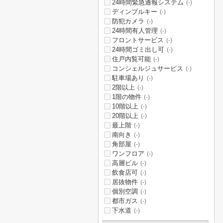
24時間緊急通報システム
(-)
ディンプルキー
(-)
防犯カメラ
(-)
24時間有人管理
(-)
フロントサービス
(-)
24時間ゴミ出し可
(-)
住戸内覧可能
(-)
コンシェルジュサービス
(-)
駐車場あり
(-)
2階以上
(-)
1階の物件
(-)
10階以上
(-)
20階以上
(-)
最上階
(-)
南向き
(-)
角部屋
(-)
ワンフロア
(-)
高層ビル
(-)
飲食店可
(-)
居抜物件
(-)
個別空調
(-)
都市ガス
(-)
下水道
(-)