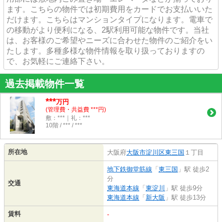
ます。こちらの物件では初期費用をカードでお支払いいた
だけます。こちらはマンションタイプになります。電車で
の移動がより便利になる、2駅利用可能な物件です。当社
は、お客様のご希望やニーズに合わせた物件のご紹介をい
たします。多種多様な物件情報を取り扱っておりますの
で、お気軽にご連絡下さい。
過去掲載物件一覧
***
万円
(管理費・共益費 ***円)
敷：***｜礼：***
10階 / *** / ***
所在地
大阪府
大阪市淀川区
東三国
１丁目
地下鉄御堂筋線
「
東三国
」駅 徒歩2
分
交通
東海道本線
「
東淀川
」駅 徒歩9分
東海道本線
「
新大阪
」駅 徒歩13分
賃料
-