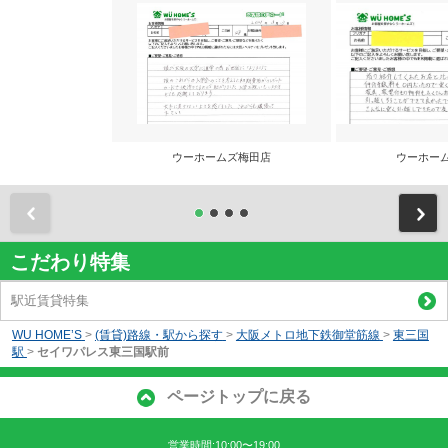
ウーホームズ梅田店
ウーホー
前
こだわり特集
駅近賃貸特集
WU HOME’S
>
(賃貸)路線・駅から探す
>
大阪メトロ地下鉄御堂筋線
>
東三国
駅
>
セイワパレス東三国駅前
ページトップに戻る
営業時間:10:00〜19:00