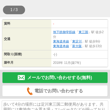
1 / 3
賃料
-
地下鉄御堂筋線
「
東三国
」駅 徒歩2
分
交通
東海道本線
「
東淀川
」駅 徒歩9分
東海道本線
「
新大阪
」駅 徒歩13分
間取り(面積)
-(-)
築年月
2018年 11月(築7年)
メールでお問い合わせする(無料)
電話でお問い合わせする
歩いて4分の場所には淀川東三国二郵便局があります。共
用部には敷地内ごみ置き場・エレベータなどが揃っており