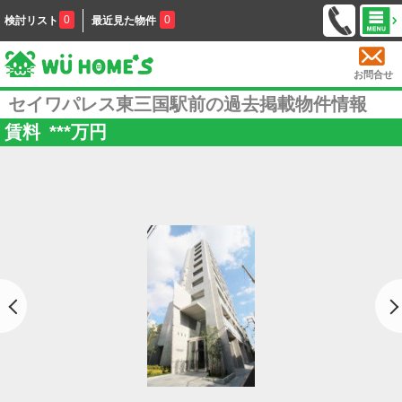
0
0
検討リスト
最近見た物件
お問合せ
セイワパレス東三国駅前の過去掲載物件情報
賃料
***
万円