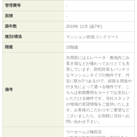
管理費等
-
面積
-
築年数
2018年 11月 (築7年)
種別/構造
マンション/鉄筋コンクリート
階建
10階建
共用部にはエレベータ・敷地内ごみ
置き場などが備わっておりとても充
実しています。防犯対策もバッチリ
なマンションタイプの物件です。付
近に駅が2つあるので、経路を用途や
行き先によって選べる物件です。こ
備考
ちらは初期費用をカードでお支払い
いただける物件です。当社スタッフ
が地域の賃貸情報をご提供いたしま
す。お客様のこだわりやご要望など
ございましたら、お気軽に当社へお
問い合わせ下さい。
ウーホームズ梅田店