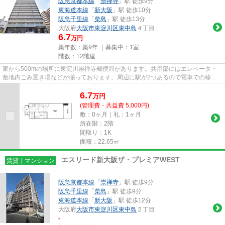
阪急京都本線
「
崇禅寺
」駅 徒歩9分
東海道本線
「
新大阪
」駅 徒歩10分
阪急千里線
「
柴島
」駅 徒歩13分
大阪府
大阪市東淀川区
東中島
４丁目
6.7
万円
築年数：築9年 ｜募集中：
1室
階数：12階建
家から500mの場所に東淀川崇禅寺郵便局があります。共用部にはエレベータ・
敷地内ごみ置き場などが揃っております。周辺に駅が2つあるので電車での移動
が便利です。こちらの物件はマン...
6.7
万
円
(管理費・共益費 5,000円)
敷：0ヶ月｜礼：1ヶ月
所在階：2階
間取り：1K
面積：22.65㎡
エスリード新大阪ザ・プレミアWEST
賃貸｜マンション
阪急京都本線
「
崇禅寺
」駅 徒歩9分
阪急千里線
「
柴島
」駅 徒歩9分
東海道本線
「
新大阪
」駅 徒歩12分
大阪府
大阪市東淀川区
東中島
２丁目
-