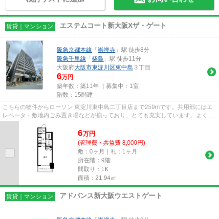
エステムコート新大阪Xザ・ゲート
賃貸｜マンション
阪急京都本線
「
崇禅寺
」駅 徒歩8分
阪急千里線
「
柴島
」駅 徒歩11分
大阪府
大阪市東淀川区
東中島
３丁目
6
万円
築年数：築11年 ｜募集中：
1室
階数：15階建
こちらの物件からローソン 東淀川東中島二丁目店まで259mです。共用部にはエ
レベータ・敷地内ごみ置き場などが揃っており、とても充実しています。よくお
出かけをする方にも便利な、2...
6
万
円
(管理費・共益費 8,000円)
敷：0ヶ月｜礼：1ヶ月
所在階：9階
間取り：1K
面積：21.94㎡
アドバンス新大阪ウエストゲート
賃貸｜マンション