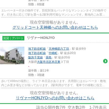
階数：8階建
エレベーター付きの物件です。防犯対策もバッチリなマンションタイプの物件で
す。行き先に応じて駅を選べる2駅利用可能なマンションです。敷地内ごみ置き
場は、簡単にごみ捨てができる...
現在空室情報がありません。
グリッドコート天神橋へのお問い合わせはこちら
リヴァーHONJYO
賃貸｜アパート
地下鉄谷町線
「
天神橋筋六丁目
」駅 徒歩9分
地下鉄谷町線
「
中崎町
」駅 徒歩20分
阪急千里線
「
柴島
」駅 徒歩20分
大阪府
大阪市北区
本庄東
３丁目
-
築年数：築11年
階数：3階建
歩いて498mの場所に、ライフ 本庄店があります。共用部にはエレベータ・敷地
内ごみ置き場などが揃っております。2駅利用ができて、電車での移動に役立つ
物件です。使い勝手の良いアパ...
現在空室情報がありません。
リヴァーHONJYOへのお問い合わせはこちら
該当公開件数
7
件 空き数
2
件
1-7
件表示