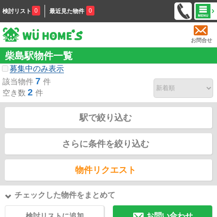
0
0
検討リスト
最近見た物件
お問合せ
柴島駅物件一覧
募集中のみ表示
7
該当物件
件
2
空き数
件
駅で絞り込む
さらに条件を絞り込む
物件リクエスト
チェックした物件をまとめて
検討リストに追加
お問い合わせ