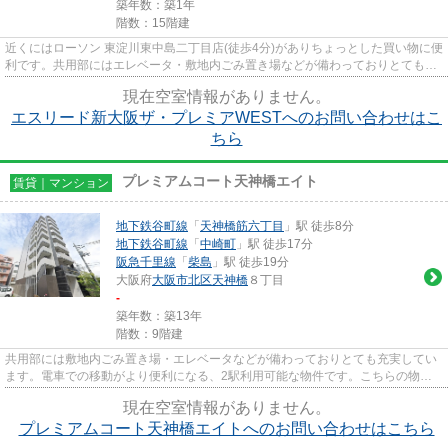
築年数：築1年
階数：15階建
近くにはローソン 東淀川東中島二丁目店(徒歩4分)がありちょっとした買い物に便
利です。共用部にはエレベータ・敷地内ごみ置き場などが備わっておりとても充
実しています。2駅利用可能...
現在空室情報がありません。
エスリード新大阪ザ・プレミアWESTへのお問い合わせはこ
ちら
プレミアムコート天神橋エイト
賃貸｜マンション
地下鉄谷町線
「
天神橋筋六丁目
」駅 徒歩8分
地下鉄谷町線
「
中崎町
」駅 徒歩17分
阪急千里線
「
柴島
」駅 徒歩19分
大阪府
大阪市北区
天神橋
８丁目
-
築年数：築13年
階数：9階建
共用部には敷地内ごみ置き場・エレベータなどが備わっておりとても充実してい
ます。電車での移動がより便利になる、2駅利用可能な物件です。こちらの物件
では初期費用をカードでお支払...
現在空室情報がありません。
プレミアムコート天神橋エイトへのお問い合わせはこちら