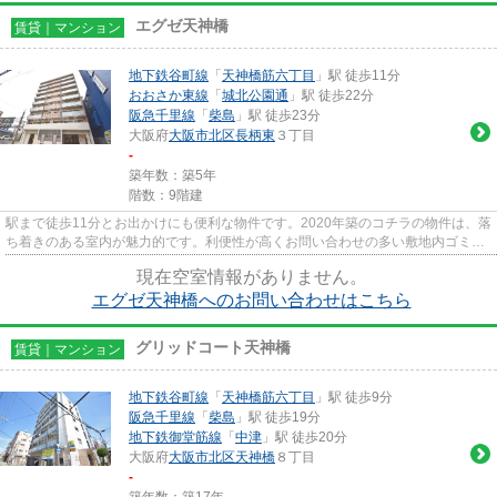
エグゼ天神橋
賃貸｜マンション
地下鉄谷町線
「
天神橋筋六丁目
」駅 徒歩11分
おおさか東線
「
城北公園通
」駅 徒歩22分
阪急千里線
「
柴島
」駅 徒歩23分
大阪府
大阪市北区
長柄東
３丁目
-
築年数：築5年
階数：9階建
駅まで徒歩11分とお出かけにも便利な物件です。2020年築のコチラの物件は、落
ち着きのある室内が魅力的です。利便性が高くお問い合わせの多い敷地内ゴミ置
き場です。こちらはエレベー...
現在空室情報がありません。
エグゼ天神橋へのお問い合わせはこちら
グリッドコート天神橋
賃貸｜マンション
地下鉄谷町線
「
天神橋筋六丁目
」駅 徒歩9分
阪急千里線
「
柴島
」駅 徒歩19分
地下鉄御堂筋線
「
中津
」駅 徒歩20分
大阪府
大阪市北区
天神橋
８丁目
-
築年数：築17年