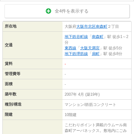
全4件を表示する
所在地
大阪府
大阪市北区
南森町
２丁目
地下鉄谷町線
「
南森町
」駅 徒歩1～2
分
交通
東西線
「
大阪天満宮
」駅 徒歩5分
地下鉄堺筋線
「
扇町
」駅 徒歩8分
賃料
-
管理費等
-
面積
-
築年数
2007年 4月 (築19年)
種別/構造
マンション/鉄筋コンクリート
階建
10階建
こだわりポイント満載のラムール南
森町アーバネックス。敷地内にごみ