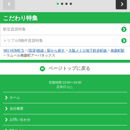
前
こだわり特集
駅近賃貸特集
トリプル0物件賃貸特集
WU HOME’S
>
(賃貸)路線・駅から探す
>
大阪メトロ地下鉄谷町線
>
南森町駅
>
ラムール南森町アーバネックス
ページトップに戻る
営業時間:10:00〜19:00
定休日:なし
ホーム
会社概要
お問い合わせ