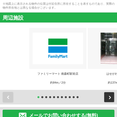
※地図上に表示される物件の位置は付近住所に所在することを表すものであり、実際の
物件所在地とは異なる場合がございます。
周辺施設
ファミリーマート 南森町駅前店
はせが
約84m／2分
約137
前
メールでお問い合わせする(無料)