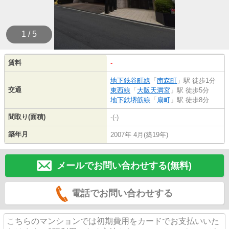
1 / 5
賃料
-
地下鉄谷町線
「
南森町
」駅 徒歩1分
交通
東西線
「
大阪天満宮
」駅 徒歩5分
地下鉄堺筋線
「
扇町
」駅 徒歩8分
間取り(面積)
-(-)
築年月
2007年 4月(築19年)
メールでお問い合わせする(無料)
電話でお問い合わせする
こちらのマンションでは初期費用をカードでお支払いいた