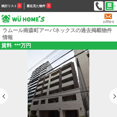
0
0
検討リスト
最近見た物件
お問合せ
ラムール南森町アーバネックスの過去掲載物件
情報
賃料
***
万円