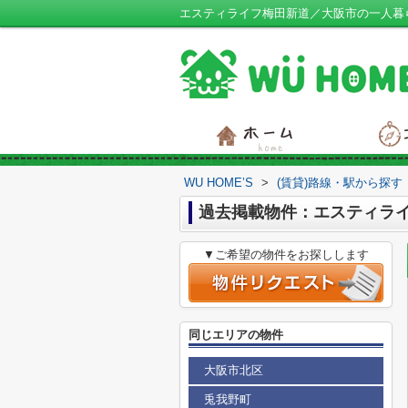
エスティライフ梅田新道／大阪市の一人暮らし
WU HOME’S
>
(賃貸)路線・駅から探す
過去掲載物件：エスティラ
▼ご希望の物件をお探しします
同じエリアの物件
大阪市北区
兎我野町