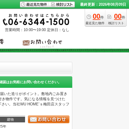
最終更新：2026年08月09日
00
00
件
件
最近見た物件
検討リスト
営業時間：10:00〜19:00
定休日：なし
確認はお気軽にお問い合わせください。
き届いた造りがポイント。敷地内ごみ置き
付き物件です。気になる情報を見つけた
連絡を下さい。当社WU HOME’ｓ梅田店スタッフ
建物
25年