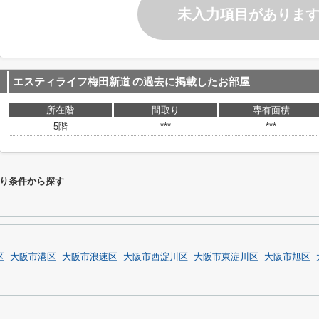
未入力項目がありま
エスティライフ梅田新道
の過去に掲載したお部屋
所在階
間取り
専有面積
5階
***
***
り条件から探す
区
大阪市港区
大阪市浪速区
大阪市西淀川区
大阪市東淀川区
大阪市旭区