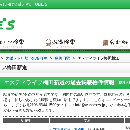
向け賃貸／WU HOME’S
>
大阪メトロ地下鉄谷町線
>
東梅田駅
>
エスティライフ梅田新道
イフ梅田新道
エスティライフ梅田新道
の過去掲載物件情報
現況の
駅まで徒歩4分の立地が魅力的な、利便性の高い物件です。防犯対策の行
場は、忙しいあなたの時間を有効に活用できます。こちらはエレベーター
ら、まずはお電話06-6344-1500かアドレスinfo@wuhomes.jpまでご
が心を込めた対応を致します。
所在地
交通
築
地下鉄谷町線
「
東梅田
」駅 徒歩4分