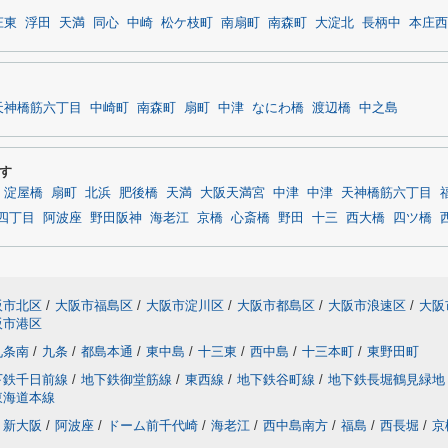
庄東
浮田
天満
同心
中崎
松ケ枝町
南扇町
南森町
大淀北
長柄中
本庄西
天神橋筋六丁目
中崎町
南森町
扇町
中津
なにわ橋
渡辺橋
中之島
す
淀屋橋
扇町
北浜
肥後橋
天満
大阪天満宮
中津
中津
天神橋筋六丁目
四丁目
阿波座
野田阪神
海老江
京橋
心斎橋
野田
十三
西大橋
四ツ橋
阪市北区
/
大阪市福島区
/
大阪市淀川区
/
大阪市都島区
/
大阪市浪速区
/
大阪
阪市港区
九条南
/
九条
/
都島本通
/
東中島
/
十三東
/
西中島
/
十三本町
/
東野田町
下鉄千日前線
/
地下鉄御堂筋線
/
東西線
/
地下鉄谷町線
/
地下鉄長堀鶴見緑地
東海道本線
新大阪
/
阿波座
/
ドーム前千代崎
/
海老江
/
西中島南方
/
福島
/
西長堀
/
京