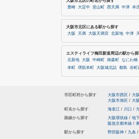
大阪市北区の町名から探す
豊崎
大淀中
堂山町
西天満
中津
本
大阪市北区にある駅から探す
大阪
天満
大阪天満宮
北新地
中津
エスティライフ梅田新道周辺の駅から探
北新地
大阪
中崎町
南森町
なにわ橋
本町
堺筋本町
大阪城北詰
都島
谷町
市区町村から探す
大阪市西区
/
大
大阪市旭区
/
大
町名から探す
海老江
/
川口
/
路線から探す
大阪環状線
/
地
阪急京都本線
/
駅から探す
野田阪神
/
九条
/