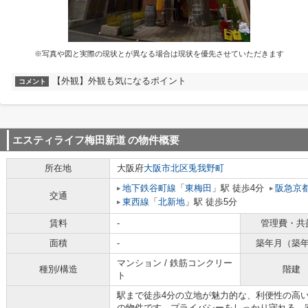
※写真や図と実際の現状とが異なる場合は現状を優先させていただきます
【外観】外観も気になるポイント
コメント
エスティライフ梅田新道
の物件概要
所在地
大阪府
大阪市北区
兎我野町
地下鉄谷町線
「
東梅田
」駅 徒歩4分
阪急京
交通
東西線
「
北新地
」駅 徒歩5分
賃料
-
管理費・共
面積
-
築年月（築
マンション / 鉄筋コンクリー
種別/構造
階建
ト
駅まで徒歩4分の立地が魅力的な、利便性の高
の物件です。プライバシーをしっかり守れる、