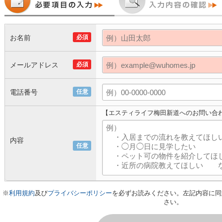
お名前
必須
メールアドレス
必須
電話番号
任意
【エスティライフ梅田新道へのお問い合
内容
任意
※
利用規約
及び
プライバシーポリシー
を必ずお読みください。左記内容に同
さい。