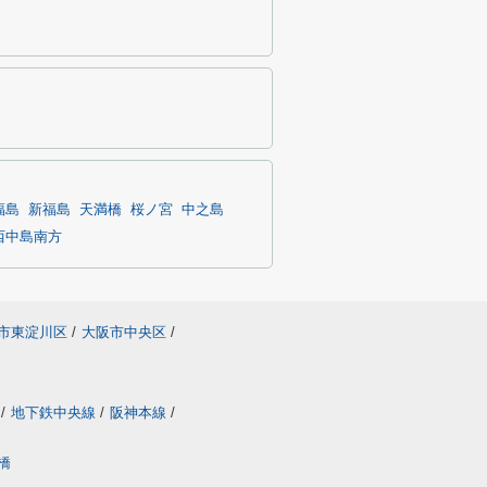
福島
新福島
天満橋
桜ノ宮
中之島
西中島南方
市東淀川区
/
大阪市中央区
/
/
地下鉄中央線
/
阪神本線
/
橋