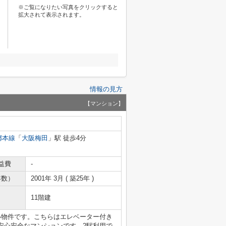
※ご覧になりたい写真をクリックすると
拡大されて表示されます。
情報の見方
【マンション】
都本線
「
大阪梅田
」駅 徒歩4分
益費
-
年数）
2001年 3月 ( 築25年 )
11階建
い物件です。こちらはエレベーター付き
安心安全なマンションです。2駅利用で