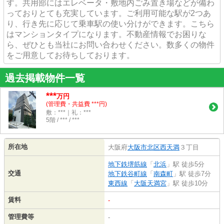
す。共用部にはエレベータ・敷地内ごみ置き場などが備わ
っておりとても充実しています。ご利用可能な駅が2つあ
り、行き先に応じて乗車駅の使い分けができます。こちら
はマンションタイプになります。不動産情報でお困りな
ら、ぜひとも当社にお問い合わせください。数多くの物件
をご用意してお待ちしております。
過去掲載物件一覧
***
万円
(管理費・共益費 ***円)
敷：***｜礼：***
5階 / *** / ***
所在地
大阪府
大阪市北区
西天満
３丁目
地下鉄堺筋線
「
北浜
」駅 徒歩5分
交通
地下鉄谷町線
「
南森町
」駅 徒歩7分
東西線
「
大阪天満宮
」駅 徒歩10分
賃料
-
管理費等
-