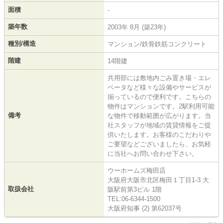
面積
-
築年数
2003年 8月 (築23年)
種別/構造
マンション/鉄骨鉄筋コンクリート
階建
14階建
共用部には敷地内ごみ置き場・エレ
ベータなど様々な設備やサービスが
揃っているので便利です。こちらの
物件はマンションです。2駅利用可能
備考
な物件で移動範囲が広がります。当
社スタッフが地域の賃貸情報をご提
供いたします。お客様のこだわりや
ご要望などございましたら、お気軽
に当社へお問い合わせ下さい。
ウーホームズ梅田店
大阪府大阪市北区梅田１丁目1-3 大
取扱会社
阪駅前第3ビル 1階
TEL:06-6344-1500
大阪府知事 (2) 第62037号