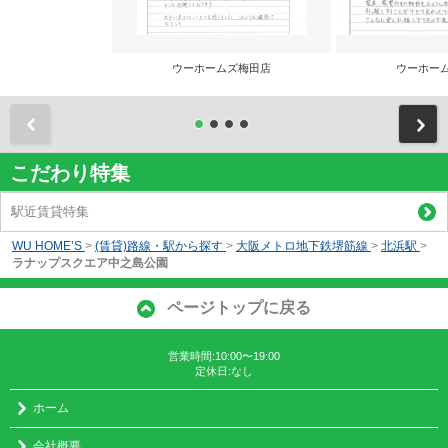
ウーホームズ梅田店
ウーホー
前
こだわり特集
駅近賃貸特集
WU HOME’S
>
(賃貸)路線・駅から探す
>
大阪メトロ地下鉄堺筋線
>
北浜駅
>
ラナップスクエア中之島公園
ページトップに戻る
営業時間:10:00〜19:00
定休日:なし
ホーム
会社概要