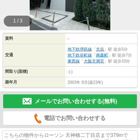
1 / 3
賃料
-
地下鉄堺筋線
「
北浜
」駅 徒歩5分
交通
地下鉄谷町線
「
南森町
」駅 徒歩7分
東西線
「
大阪天満宮
」駅 徒歩10分
間取り(面積)
-(-)
築年月
2003年 8月(築23年)
メールでお問い合わせする(無料)
電話でお問い合わせする
こちらの物件からローソン 天神橋二丁目店まで379mで