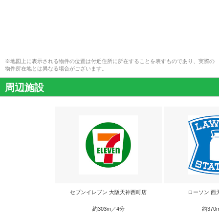
※地図上に表示される物件の位置は付近住所に所在することを表すものであり、実際の
物件所在地とは異なる場合がございます。
周辺施設
セブンイレブン 大阪天神西町店
ローソン 西
約303m／4分
約370