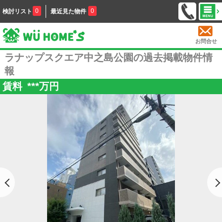
0
0
検討リスト
最近見た物件
お問合せ
ラナップスクエア中之島公園の過去掲載物件情
報
賃料
***
万円