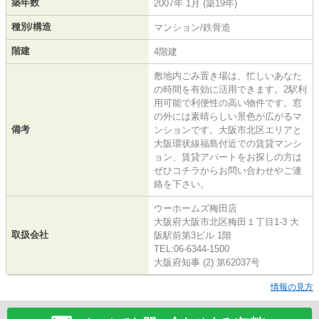
築年数
2007年 1月 (築19年)
種別/構造
マンション/鉄骨造
階建
4階建
敷地内ごみ置き場は、忙しいあなた
の時間を有効に活用できます。2駅利
用可能で利便性の高い物件です。窓
の外には素晴らしい景色が広がるマ
備考
ンションです。大阪市北区エリアと
大阪環状線福島付近での賃貸マンシ
ョン、賃貸アパートをお探しの方は
ぜひコチラからお問い合わせやご連
絡を下さい。
ウーホームズ梅田店
大阪府大阪市北区梅田１丁目1-3 大
取扱会社
阪駅前第3ビル 1階
TEL:06-6344-1500
大阪府知事 (2) 第62037号
情報の見方