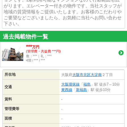
がります。エレベーター付きの物件です。当社スタッフが
地域の賃貸情報をご提供いたします。お客様のこだわりや
ご要望などございましたら、お気軽に当社へお問い合わせ
下さい。
過去掲載物件一覧
***
万円
(管理費・共益費 ***円)
敷：***｜礼：***
4階 / *** / ***
所在地
大阪府
大阪市北区
大淀南
２丁目
大阪環状線
「
福島
」駅 徒歩7～10分
交通
東西線
「
新福島
」駅 徒歩10分
賃料
-
管理費等
-
面積
-