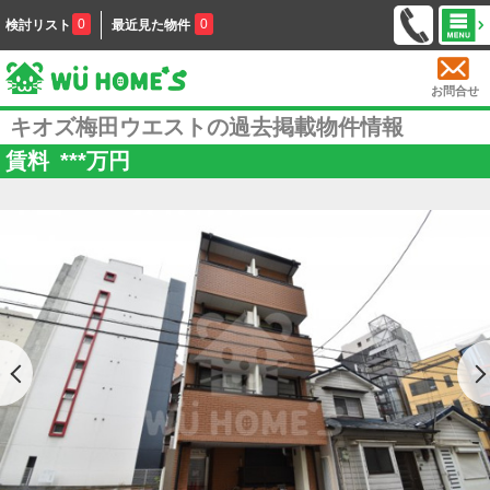
0
0
検討リスト
最近見た物件
お問合せ
キオズ梅田ウエストの過去掲載物件情報
賃料
***
万円