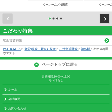
ウーホームズ梅田店
ウーホー
前
こだわり特集
駅近賃貸特集
WU HOME’S
>
(賃貸)路線・駅から探す
>
JR大阪環状線
>
福島駅
>
キオズ梅田
ウエスト
ページトップに戻る
営業時間:10:00〜19:00
定休日:なし
ホーム
会社概要
お問い合わせ