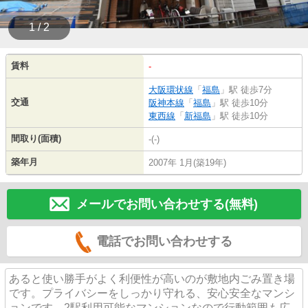
1 / 2
賃料
-
大阪環状線
「
福島
」駅 徒歩7分
交通
阪神本線
「
福島
」駅 徒歩10分
東西線
「
新福島
」駅 徒歩10分
間取り(面積)
-(-)
築年月
2007年 1月(築19年)
メールでお問い合わせする(無料)
電話でお問い合わせする
あると使い勝手がよく利便性が高いのが敷地内ごみ置き場
です。プライバシーをしっかり守れる、安心安全なマンシ
ョンです。2駅利用可能なマンションなので行動範囲も広