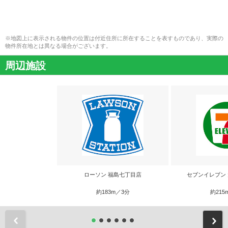
※地図上に表示される物件の位置は付近住所に所在することを表すものであり、実際の
物件所在地とは異なる場合がございます。
周辺施設
ローソン 福島七丁目店
セブンイレブン
約183m／3分
約215
前