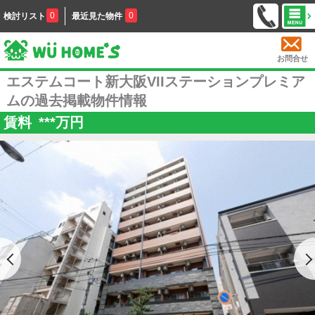
0
0
検討リスト
最近見た物件
お問合せ
エステムコート新大阪VIIステーションプレミア
ムの過去掲載物件情報
賃料
***
万円