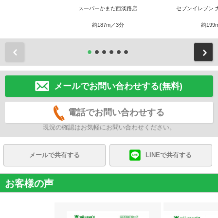
スーパーかまだ西淡路店
セブンイレブン 
約187m／3分
約199
前
メールでお問い合わせする(無料)
電話でお問い合わせする
現況の確認はお気軽にお問い合わせください。
メールで共有する
LINEで共有する
お客様の声