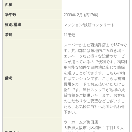
面積
-
築年数
2009年 2月 (築17年)
種別/構造
マンション/鉄筋コンクリート
階建
11階建
スーパーかまだ西淡路店まで187mで
す。共用部には敷地内ごみ置き場・
エレベータなど様々な設備やサービ
スが揃っているので便利です。2駅利
用可能な物件で目的地に応じて路線
を選ぶことができます。こちらの物
備考
件はマンションです。こちらは初期
費用をカードでお支払いいただける
物件です。当社スタッフが地域の賃
貸情報をご提供いたします。お客様
のこだわりやご要望などございまし
たら、お気軽に当社へお問い合わせ
下さい。
ウーホームズ梅田店
大阪府大阪市北区梅田１丁目1-3 大