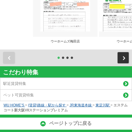
ウーホームズ梅田店
ウーホー
前
こだわり特集
駅近賃貸特集
ペット可賃貸特集
WU HOME’S
>
(賃貸)路線・駅から探す
>
JR東海道本線
>
東淀川駅
>
エステム
コート新大阪VIIステーションプレミアム
ページトップに戻る