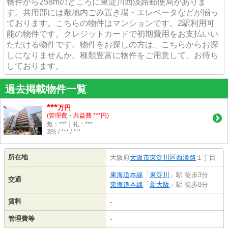
物件から258mのところに東淀川西淡路郵便局がありま
す。共用部には敷地内ごみ置き場・エレベータなどが揃っ
ております。こちらの物件はマンションです。2駅利用可
能の物件です。クレジットカードで初期費用をお支払いい
ただける物件です。物件をお探しの方は、こちらからお探
しになりませんか。種類豊富に物件をご用意して、お待ち
しております。
過去掲載物件一覧
***
万円
(管理費・共益費 ***円)
敷：***｜礼：***
3階 / *** / ***
所在地
大阪府
大阪市東淀川区
西淡路
１丁目
東海道本線
「
東淀川
」駅 徒歩3分
交通
東海道本線
「
新大阪
」駅 徒歩8分
賃料
-
管理費等
-