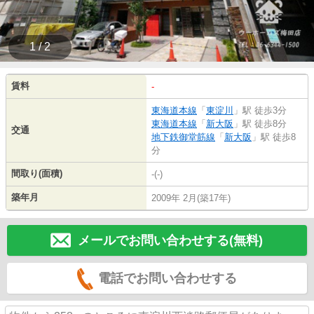
1 / 2
賃料
-
東海道本線
「
東淀川
」駅 徒歩3分
東海道本線
「
新大阪
」駅 徒歩8分
交通
地下鉄御堂筋線
「
新大阪
」駅 徒歩8
分
間取り(面積)
-(-)
築年月
2009年 2月(築17年)
メールでお問い合わせする(無料)
電話でお問い合わせする