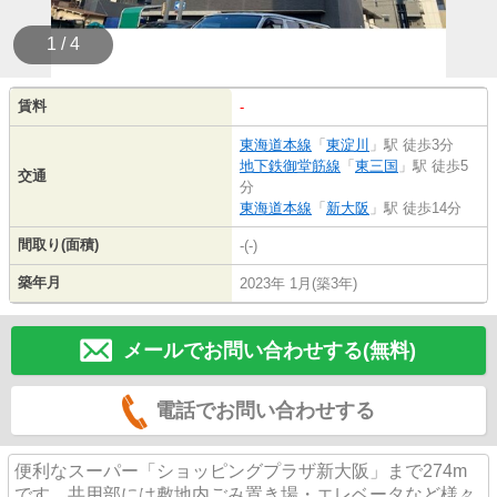
1 / 4
賃料
-
東海道本線
「
東淀川
」駅 徒歩3分
地下鉄御堂筋線
「
東三国
」駅 徒歩5
交通
分
東海道本線
「
新大阪
」駅 徒歩14分
間取り(面積)
-(-)
築年月
2023年 1月(築3年)
メールでお問い合わせする(無料)
電話でお問い合わせする
便利なスーパー「ショッピングプラザ新大阪」まで274m
です。共用部には敷地内ごみ置き場・エレベータなど様々