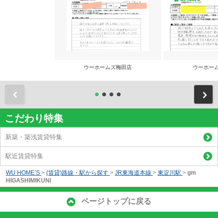
ウーホームズ梅田店
ウーホー
前
こだわり特集
新築・築浅賃貸特集
駅近賃貸特集
WU HOME’S
>
(賃貸)路線・駅から探す
>
JR東海道本線
>
東淀川駅
>
gm
HIGASHIMIKUNI
ページトップに戻る