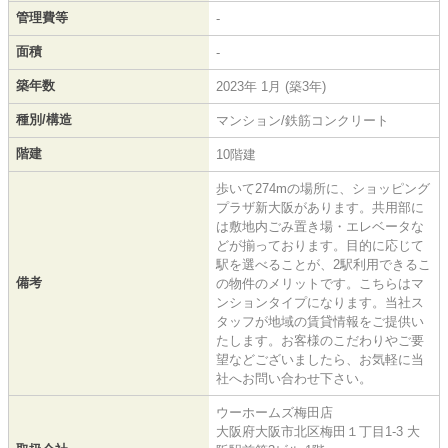
管理費等
-
面積
-
築年数
2023年 1月 (築3年)
種別/構造
マンション/鉄筋コンクリート
階建
10階建
歩いて274mの場所に、ショッピング
プラザ新大阪があります。共用部に
は敷地内ごみ置き場・エレベータな
どが揃っております。目的に応じて
駅を選べることが、2駅利用できるこ
備考
の物件のメリットです。こちらはマ
ンションタイプになります。当社ス
タッフが地域の賃貸情報をご提供い
たします。お客様のこだわりやご要
望などございましたら、お気軽に当
社へお問い合わせ下さい。
ウーホームズ梅田店
大阪府大阪市北区梅田１丁目1-3 大