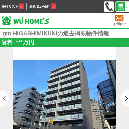
0
0
検討リスト
最近見た物件
お問合せ
gm HIGASHIMIKUNIの過去掲載物件情報
賃料
***
万円