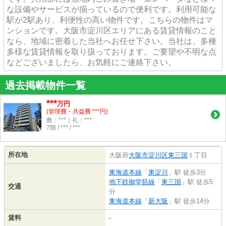
な設備やサービスが揃っているので便利です。利用可能な
駅が2駅あり、利便性の高い物件です。こちらの物件はマ
ンションです。大阪市淀川区エリアにある賃貸情報のこと
なら、地域に密着した当社へお任せ下さい。当社は、多種
多様な賃貸情報を取り扱っております。ご要望や不明な点
などございましたら、お気軽にご連絡下さい。
過去掲載物件一覧
***
万円
(管理費・共益費 ***円)
敷：***｜礼：***
7階 / *** / ***
所在地
大阪府
大阪市淀川区
東三国
１丁目
東海道本線
「
東淀川
」駅 徒歩3分
地下鉄御堂筋線
「
東三国
」駅 徒歩5
交通
分
東海道本線
「
新大阪
」駅 徒歩14分
賃料
-