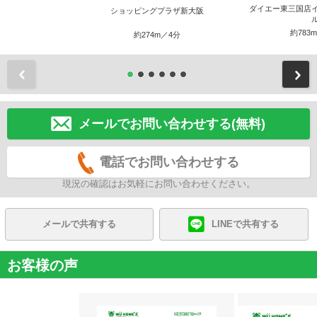
ダイエー東三国店
ショッピングプラザ新大阪
約783
約274m／4分
前
メールでお問い合わせする(無料)
電話でお問い合わせする
現況の確認はお気軽にお問い合わせください。
メールで共有する
LINEで共有する
お客様の声