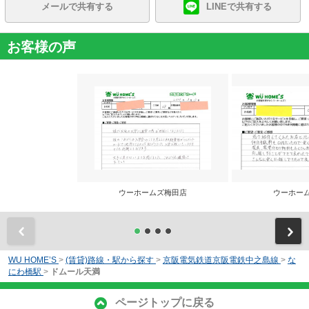
メールで共有する
LINEで共有する
お客様の声
ウーホームズ梅田店
ウーホー
前
WU HOME’S
>
(賃貸)路線・駅から探す
>
京阪電気鉄道京阪電鉄中之島線
>
な
にわ橋駅
>
ドムール天満
ページトップに戻る