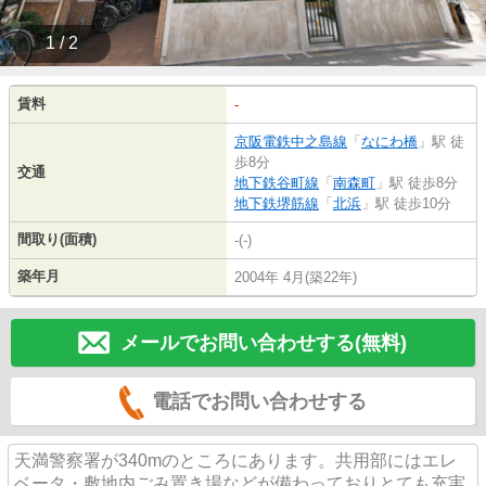
1 / 2
賃料
-
京阪電鉄中之島線
「
なにわ橋
」駅 徒
歩8分
交通
地下鉄谷町線
「
南森町
」駅 徒歩8分
地下鉄堺筋線
「
北浜
」駅 徒歩10分
間取り(面積)
-(-)
築年月
2004年 4月(築22年)
メールでお問い合わせする(無料)
電話でお問い合わせする
天満警察署が340mのところにあります。共用部にはエレ
ベータ・敷地内ごみ置き場などが備わっておりとても充実