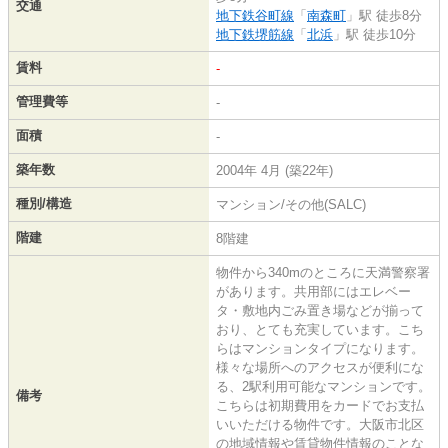
交通
地下鉄谷町線
「
南森町
」駅 徒歩8分
地下鉄堺筋線
「
北浜
」駅 徒歩10分
賃料
-
管理費等
-
面積
-
築年数
2004年 4月 (築22年)
種別/構造
マンション/その他(SALC)
階建
8階建
物件から340mのところに天満警察署
があります。共用部にはエレベー
タ・敷地内ごみ置き場などが揃って
おり、とても充実しています。こち
らはマンションタイプになります。
様々な場所へのアクセスが便利にな
る、2駅利用可能なマンションです。
備考
こちらは初期費用をカードでお支払
いいただける物件です。大阪市北区
の地域情報や賃貸物件情報のことな