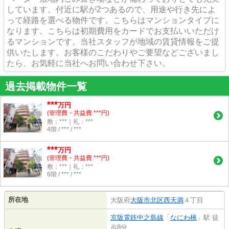
しています。付近に駅が2つあるので、用途や行き先によ
って経路を選べる物件です。こちらはマンションタイプに
なります。こちらは初期費用をカードでお支払いいただけ
るマンションです。当社スタッフが地域の賃貸情報をご提
供いたします。お客様のこだわりやご要望などございまし
たら、お気軽に当社へお問い合わせ下さい。
過去掲載物件一覧
***
万円
(管理費・共益費 ***円)
敷：***｜礼：***
4階 / *** / ***
***
万円
(管理費・共益費 ***円)
敷：***｜礼：***
6階 / *** / ***
所在地
大阪府
大阪市北区
西天満
４丁目
京阪電鉄中之島線
「
なにわ橋
」駅 徒
歩8分