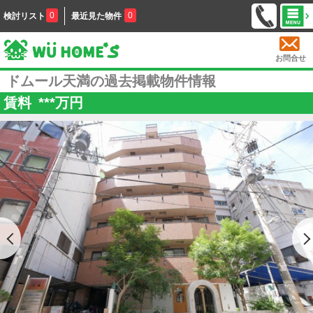
0
0
検討リスト
最近見た物件
お問合せ
ドムール天満の過去掲載物件情報
賃料
***
万円