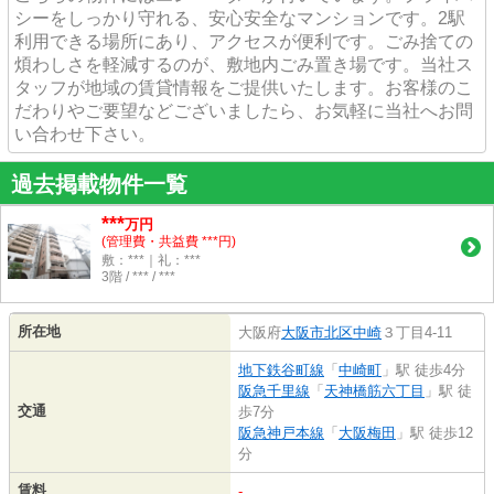
シーをしっかり守れる、安心安全なマンションです。2駅
利用できる場所にあり、アクセスが便利です。ごみ捨ての
煩わしさを軽減するのが、敷地内ごみ置き場です。当社ス
タッフが地域の賃貸情報をご提供いたします。お客様のこ
だわりやご要望などございましたら、お気軽に当社へお問
い合わせ下さい。
過去掲載物件一覧
***
万円
(管理費・共益費 ***円)
敷：***｜礼：***
3階 / *** / ***
所在地
大阪府
大阪市北区
中崎
３丁目4-11
地下鉄谷町線
「
中崎町
」駅 徒歩4分
阪急千里線
「
天神橋筋六丁目
」駅 徒
交通
歩7分
阪急神戸本線
「
大阪梅田
」駅 徒歩12
分
賃料
-