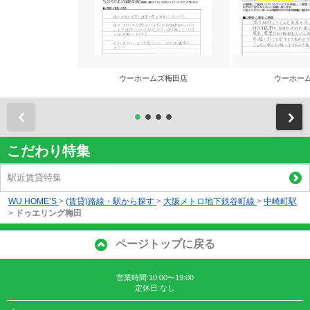
ウーホームズ梅田店
ウーホー
前
こだわり特集
駅近賃貸特集
WU HOME’S
>
(賃貸)路線・駅から探す
>
大阪メトロ地下鉄谷町線
>
中崎町駅
>
ドゥエリング梅田
ページトップに戻る
営業時間:10:00〜19:00
定休日:なし