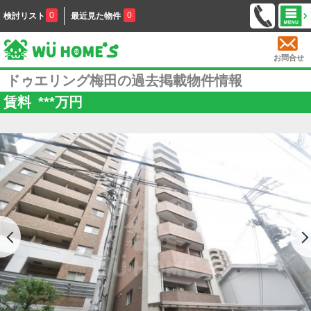
0
0
検討リスト
最近見た物件
お問合せ
ドゥエリング梅田の過去掲載物件情報
賃料
***
万円