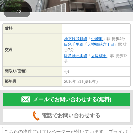
1 / 2
賃料
-
地下鉄谷町線
「
中崎町
」駅 徒歩4分
阪急千里線
「
天神橋筋六丁目
」駅 徒
交通
歩7分
阪急神戸本線
「
大阪梅田
」駅 徒歩12
分
間取り(面積)
-(-)
築年月
2016年 2月(築10年)
メールでお問い合わせする(無料)
電話でお問い合わせする
こちらの物件にはエレベーターが付いています。プライバ