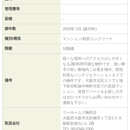
管理費等
-
面積
-
築年数
2016年 2月 (築10年)
種別/構造
マンション/鉄筋コンクリート
階建
10階建
様々な場所へのアクセスがしやすく
なる2駅利用可能な物件です。使い勝
手の良い敷地内ごみ置き場付。防犯
対策もバッチリなマンションタイプ
備考
の物件です。大阪市北区エリアと地
下鉄谷町線中崎町付近での賃貸マン
ション、賃貸アパートをお探しの方
はぜひコチラからお問い合わせやご
連絡を下さい。
ウーホームズ梅田店
大阪府大阪市北区梅田１丁目1-3 大
取扱会社
阪駅前第3ビル 1階
TEL:06-6344-1500